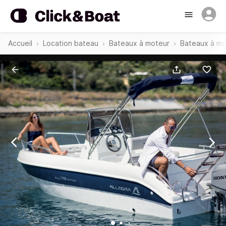
Accueil
Location bateau
Bateaux à moteur
Bateaux à mo