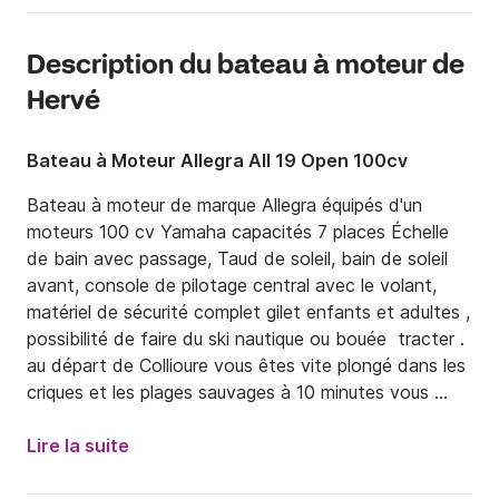
Description du bateau à moteur de
Hervé
Bateau à Moteur Allegra All 19 Open 100cv
Bateau à moteur de marque Allegra équipés d'un 
moteurs 100 cv Yamaha capacités 7 places Échelle 
de bain avec passage, Taud de soleil, bain de soleil 
avant, console de pilotage central avec le volant, 
matériel de sécurité complet gilet enfants et adultes , 
possibilité de faire du ski nautique ou bouée  tracter . 
au départ de Collioure vous êtes vite plongé dans les 
criques et les plages sauvages à 10 minutes vous 
trouverez le Cap Béart avec la fameuse baie de 
Paulille ,  un peu plus loin cap sur l'Espagne en passant 
Lire la suite
par la réserve marine de banyuls .