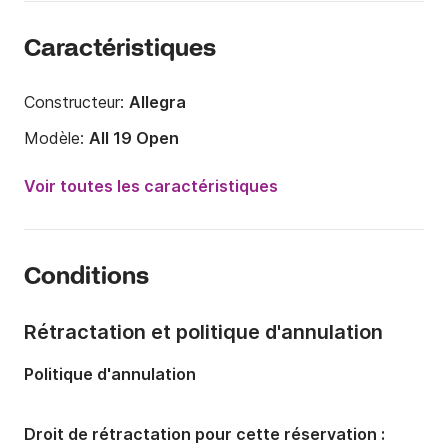
Caractéristiques
Constructeur:
Allegra
Modèle:
All 19 Open
Puissance moteur:
100cv
Voir toutes les caractéristiques
Longueur:
5.8m
Année:
2017
Conditions
Capacité à bord:
7 personnes
Rétractation et politique d'annulation
Politique d'annulation
Droit de rétractation pour cette réservation :