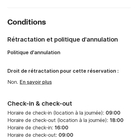
- Forfait horaire de navigation couvrant le carburant 
Longueur:
11.74m
et consommables (varie entre 8.40€ et 17.60€/h de 
Largeur:
3.96m
navigation) 

Conditions
- Forfait nettoyage fin de séjour 

Tirant d'eau:
0m
- Le kit entretien

Capacité à bord:
8 personnes
- Le kit linge de cuisine

Rétractation et politique d'annulation
- Le kit linge de toilette

Nombre de cabines:
3
Politique d'annulation
- Le service de conciergerie

Nombre de couchages:
6
- Toutes les options non incluses dans ‘Inclus dans le 
tarif’

Nombre de salles de bains:
3
Droit de rétractation pour cette réservation :
Non.
En savoir plus
Différentes options sont disponibles, il est préférable 
de les réserver à l’avance : location de vélos, 
barbecue, plancha, canne à pêche, linge de toilette et 
Check-in & check-out
de cuisine, produits d’entretien écologique, parkings, 
etc.

Horaire de check-in (location à la journée):
09:00
Horaire de check-out (location à la journée):
18:00
REMISES : 

Horaire de check-in:
16:00
- Remise Famille : -10% pour 1 enfant de moins de 
Horaire de check-out:
09:00