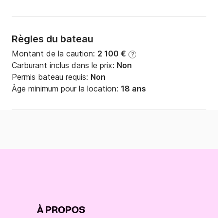
18ans 

- Remise Couple : -10% pour un bateau occupé par 2 
personnes 

Règles du bateau
- Remise Seniors : -6% si au moins une personne à 
bord a 60 ans ou plus 

Montant de la caution:
2 100 €
?
- Longue durée : de -5% à -15% 

Carburant inclus dans le prix:
Non
Permis bateau requis:
Non
Âge minimum pour la location:
18 ans
********************************************
******************

Si vous désirez davantage de renseignements vous 
pouvez me contacter via Click and Boat. 

À bientôt sur les canaux !
À PROPOS