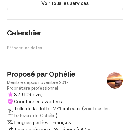
Voir tous les services
- Semaine : 

   > Départs les vendredis, samedis et lundis. Accueil 
à partir de 16h

   > Embarquement et initiation entre 16h et 19h 

   > Retour J+7 à 9h

Calendrier
- Mini-Semaine : 

Effacer les dates
   > Accueil Lundi à partir de 15h 

   > Embarquement et initiation 15h-18h 

   > Retour Vendredi matin à 9h

Ophélie
Proposé par
- Weekend : 

Membre depuis novembre 2017
   > Accueil Vendredi à partir de 16h (ou Samedi matin 
Propriétaire professionnel
à partir de 10h) 

3.7
(
109 avis
)
   > Embarquement et initiation 16h-18h (ou Samedi 
Coordonnées validées
matin : 10-12h) 

Taille de la flotte:
271 bateaux (
voir tous les
   > Retour Lundi matin à 9h

bateaux de Ophélie
)
Langues parlées :
Français
INCLUS dans le tarif : 

Taux de réponse :
Supérieur à 90%