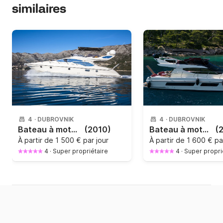
similaires
4
·
DUBROVNIK
4
·
DUBROVNIK
Bateau à moteur Azimut AZIMUT 43 FLY 960cv
(2010)
Bateau à moteur Ferretti 43 FLY 850cv
(
À partir de
1 500 € par jour
À partir de
1 600 € pa
4
·
Super propriétaire
4
·
Super propri