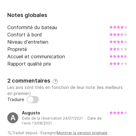
Réservoir de carburant : 1200 L

Réservoir d'eau : 600 L

Notes globales
Vitesse maximale : 33 nœuds

Vitesse de croisière : 25 nœuds

Conformité du bateau
Confort à bord
Équipements supplémentaires : climatisation (3), 
Niveau d'entretien
pilote automatique, plateforme de bain avec douche, 
Propreté
bimini, propulseur d'étrave, table de cockpit, volets 
Accueil et communication
électriques, réfrigérateur électrique, sondeur, flybridge, 
Rapport qualité prix
générateur, eau chaude, passerelle hydraulique, TV 
LCD, radar, compteur de vitesse, propulseur arrière, 
2 commentaires
?
VHF.

Les avis sont triés en fonction de leur note (les meilleurs
en premier)
Des prix:

Traduire
Journée complète (FD) : 1500,00 EUR

Augusto
Demi-journée (HD) : 1100,00 EUR

A
Date de la réservation 24/07/2021 · Date de
l'avis 13/08/2021
Le prix comprend : les boissons (eau, boissons 
Traduit depuis : Espagnol
Montrer la version originale