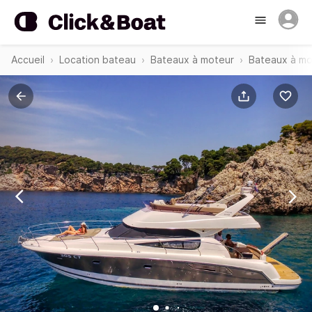
Accueil
Location bateau
Bateaux à moteur
Bateaux à mo