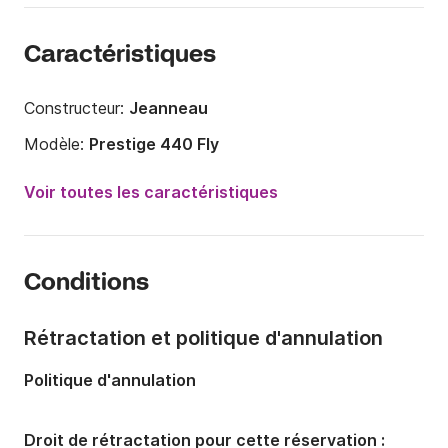
Caractéristiques
Constructeur:
Jeanneau
Modèle:
Prestige 440 Fly
Puissance moteur:
850cv
Voir toutes les caractéristiques
Longueur:
13.36m
Année:
2013 (Rénové en 2022)
Conditions
Capacité à bord:
12 personnes
Nombre de cabines:
3
Rétractation et politique d'annulation
Nombre de couchages:
6
Politique d'annulation
Nombre de salles de bains:
2
Droit de rétractation pour cette réservation :