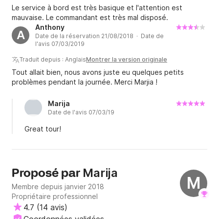
gazeuses, bière, vin blanc, café), l'équipement de 
Le service à bord est très basique et l'attention est
plongée en apnée, les serviettes SUP (paddle board), 
mauvaise. Le commandant est très mal disposé.
les fruits, les collations, le service de transfert de 
Anthony
A
votre hébergement au lieu d'embarquement et retour, 
Date de la réservation 21/08/2018 · Date de
l'avis 07/03/2019
l'assurance et le nettoyage final.

Traduit depuis : Anglais
Montrer la version originale
Extras obligatoires (paiement sur place) :

Tout allait bien, nous avons juste eu quelques petits
Carburant

problèmes pendant la journée. Merci Marjia !
Journée complète (FD) : 350,00 EUR

Marija
Demi-journée (HD) : 300,00 EUR

Date de l'avis 07/03/19
Skipper: 150,00 EUR

Great tour!
Extras en option : nous proposons divers jouets 
aquatiques/Jet-Ski sur lesquels vous pourrez en savoir 
plus sur demande. Toutes les activités nautiques sont 
Marija
Proposé par
à régler sur place.

M
Membre depuis janvier 2018
Propriétaire professionnel
La durée minimale de location est d'une demi-journée.

4.7
(
14 avis
)