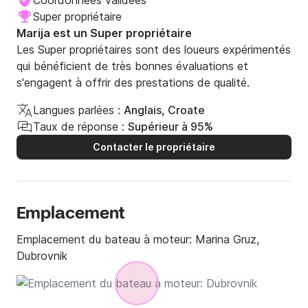
Coordonnées validées
Si vous avez besoin de plus d'informations, n'hésitez 
Super propriétaire
pas à me contacter via Click&Boat.

Marija est un Super propriétaire
Les Super propriétaires sont des loueurs expérimentés
À bientôt!
qui bénéficient de très bonnes évaluations et
s'engagent à offrir des prestations de qualité.
Langues parlées :
Anglais, Croate
Taux de réponse :
Supérieur à 95%
Contacter le propriétaire
Emplacement
Emplacement du bateau à moteur:
Marina Gruz,
Dubrovnik