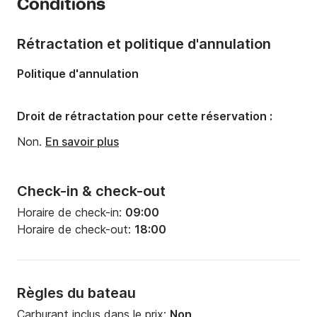
Conditions
Capacité à bord:
12 personnes
Nombre de cabines:
2
Rétractation et politique d'annulation
Nombre de couchages:
4
Politique d'annulation
Nombre de salles de bains:
2
Droit de rétractation pour cette réservation :
Non.
En savoir plus
Check-in & check-out
Horaire de check-in:
09:00
Horaire de check-out:
18:00
Règles du bateau
Carburant inclus dans le prix:
Non