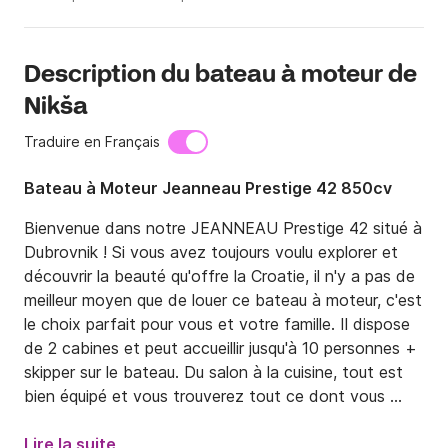
Description du bateau à moteur de
Nikša
Traduire en Français
Bateau à Moteur Jeanneau Prestige 42 850cv
Bienvenue dans notre JEANNEAU Prestige 42 situé à 
Dubrovnik ! Si vous avez toujours voulu explorer et 
découvrir la beauté qu'offre la Croatie, il n'y a pas de 
meilleur moyen que de louer ce bateau à moteur, c'est 
le choix parfait pour vous et votre famille. Il dispose 
de 2 cabines et peut accueillir jusqu'à 10 personnes + 
skipper sur le bateau. Du salon à la cuisine, tout est 
bien équipé et vous trouverez tout ce dont vous 
avez besoin. La longueur du bateau est de 13,00 
mètres et il dispose de deux moteurs avec un moteur 
Lire la suite