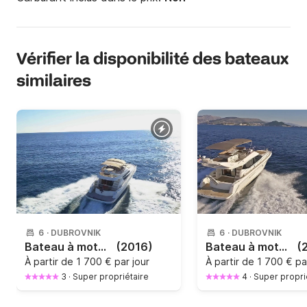
Vérifier la disponibilité des bateaux
similaires
6
·
DUBROVNIK
6
·
DUBROVNIK
Bateau à moteur Jeanneau Prestige 42 Fly 850cv
(2016)
Bateau à moteur Jeanneau Prestige 400 Fly 760cv
(
À partir de
1 700 € par jour
À partir de
1 700 € pa
3
·
Super propriétaire
4
·
Super propri