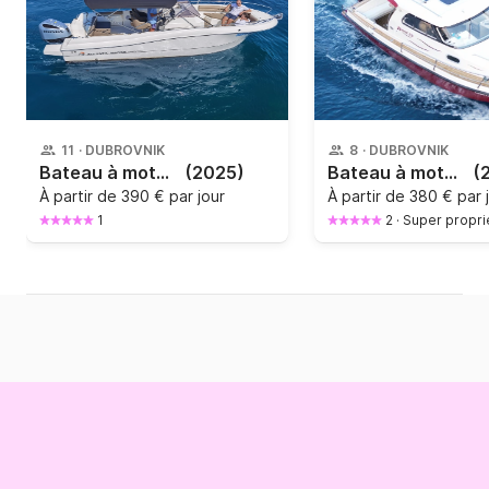
11
·
DUBROVNIK
8
·
DUBROVNIK
Bateau à moteur Explore Dubrovnik - Elaphite islands / BLUE CAVE. Swim into BLUE CAVE 4h 250cv
(2025)
Bateau à moteur Naval Naval 23 Hedonline 200cv
(
À partir de
390 € par jour
À partir de
380 € par 
1
2
·
Super propri