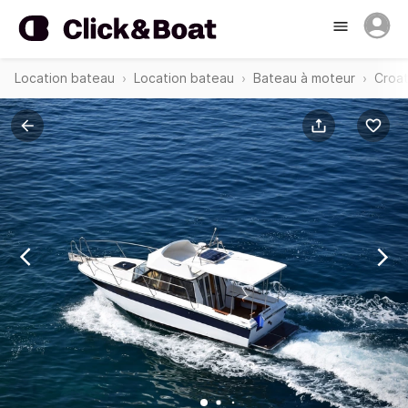
Location bateau
Location bateau
Bateau à moteur
Croat