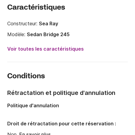
Caractéristiques
Constructeur:
Sea Ray
Modèle:
Sedan Bridge 245
Puissance moteur:
75cv
Voir toutes les caractéristiques
Longueur:
8.3m
Année:
1986 (Rénové en 2016)
Conditions
Capacité à bord:
9 personnes
Nombre de cabines:
1
Rétractation et politique d'annulation
Nombre de couchages:
2
Politique d'annulation
Droit de rétractation pour cette réservation :
Non.
En savoir plus