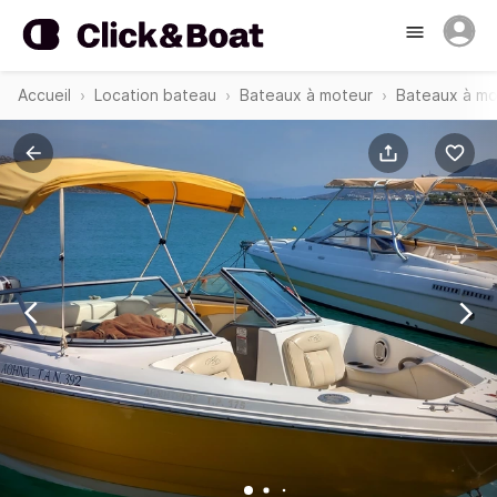
Accueil
Location bateau
Bateaux à moteur
Bateaux à mo