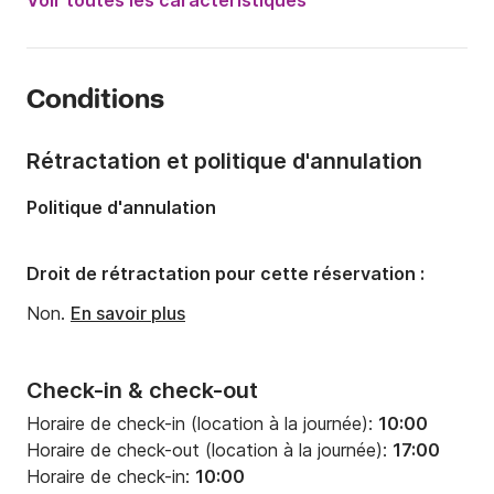
Voir toutes les caractéristiques
Longueur:
6m
Année:
2008
Conditions
Capacité à bord:
6 personnes
Rétractation et politique d'annulation
Politique d'annulation
Droit de rétractation pour cette réservation :
Non.
En savoir plus
Check-in & check-out
Horaire de check-in (location à la journée):
10:00
Horaire de check-out (location à la journée):
17:00
Horaire de check-in:
10:00