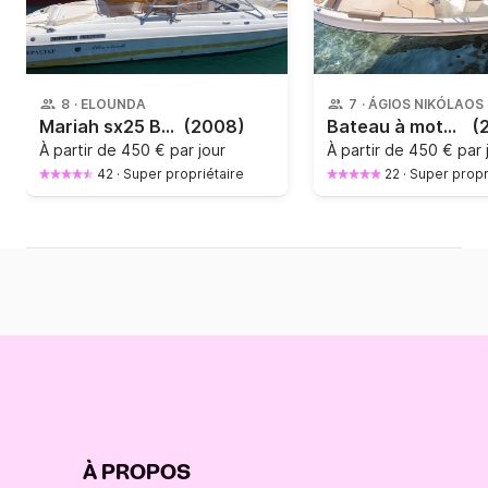
8
·
ELOUNDA
7
·
ÁGIOS NIKÓLAOS
Mariah sx25 Bow-rider 260 HP
(2008)
Bateau à moteur karel Ithaka 550
(
À partir de
450 € par jour
À partir de
450 € par 
42
·
Super propriétaire
22
·
Super propr
À PROPOS