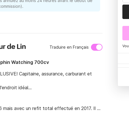
 annulez au moins 24 heures avant le début de
 commission).
r de Lin
Vou
Traduire en Français
lphin Watching 700cv
USIVE! Capitaine, assurance, carburant et 
droit idéal...

mais avec un refit total effectué en 2017. Il 
rsonnes sur des départs à la journée, où 6 