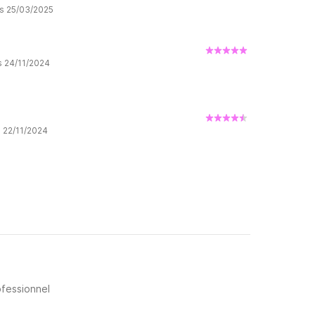
is 25/03/2025
ion pour une demi-journée, mais nous n'en avions pas
s 24/11/2024
s 22/11/2024
ofessionnel