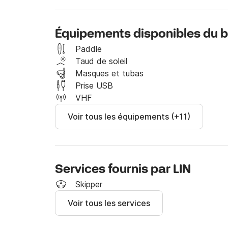
Quant au bateau, vous disposerez de 3 grande
entièrement équipée. De plus, il disposera d'un
Équipements disponibles du 
LED, d'un système stéréo haute définition à l'e
Bluetooth et de la climatisation dans toutes l
Paddle
Taud de soleil
Le bateau est idéal pour la navigation côtière, le
Masques et tubas
Prise USB
N'hésitez pas à faire vos demandes via le se
VHF
Voir tous les équipements (+11)
Services fournis par LIN
Skipper
Voir tous les services