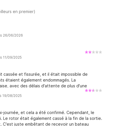
illeurs en premier)
is 26/06/2026
is 11/09/2025
t cassée et fissurée, et il était impossible de
ents étaient également endommagés. La
aise, avec des délais d'attente de plus d'une
n'a pas commencé à l'heure (plus de 15 minutes de
is 19/08/2025
ne information. En plus de cela : Le bateau était à
eau de 5 ch sans permis. Le capitaine et le copilote,
-journée, et cela a été confirmé. Cependant, le
 Le rotor était également cassé à la fin de la sortie.
t. C'est juste embêtant de recevoir un bateau
uestions sur la sortie au bureau du loueur, on m'a