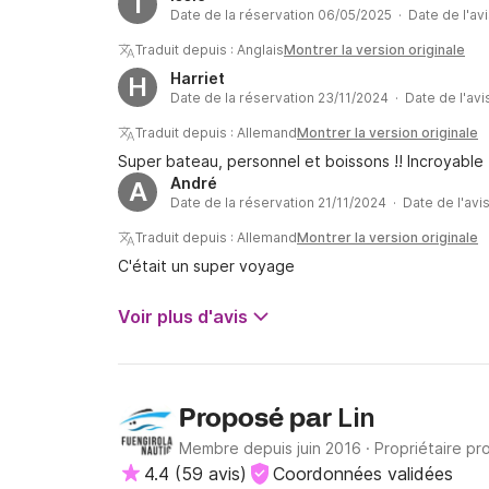
I
Date de la réservation 06/05/2025 · Date de l'av
expliqué que c'était dû à l'heure et à la réservat
été informés au préalable.
Traduit depuis : Anglais
Montrer la version originale
Harriet
H
Date de la réservation 23/11/2024 · Date de l'avi
Traduit depuis : Allemand
Montrer la version originale
Super bateau, personnel et boissons !! Incroyable
André
A
Date de la réservation 21/11/2024 · Date de l'avi
Traduit depuis : Allemand
Montrer la version originale
C'était un super voyage
Voir plus d'avis
Lin
Proposé par
Membre depuis juin 2016
·
Propriétaire pr
4.4
(
59 avis
)
Coordonnées validées