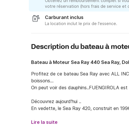
Obtenez un remboursement complet si vous
votre réservation (hors frais de service et
Carburant inclus
La location inclut le prix de l'essence.
Description du bateau à moteu
Bateau à Moteur Sea Ray 440 Sea Ray, Do
Profitez de ce bateau Sea Ray avec ALL INCL
boissons...

On peut voir des dauphins..FUENGIROLA est l'en
Découvrez aujourd'hui ..

En vedette, le Sea Ray 420, construit en 1996 
aura une capacité maximale autorisée de 12 pe
membres d'équipage pourront dormir à bord.

Lire la suite