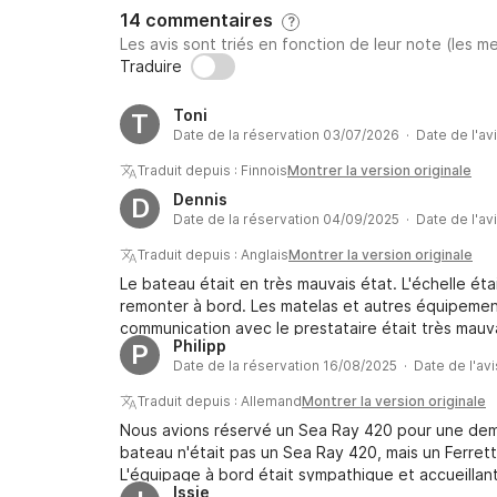
14 commentaires
?
Les avis sont triés en fonction de leur note (les me
Traduire
Toni
T
Date de la réservation 03/07/2026 · Date de l'av
Traduit depuis : Finnois
Montrer la version originale
Dennis
D
Date de la réservation 04/09/2025 · Date de l'av
Traduit depuis : Anglais
Montrer la version originale
Le bateau était en très mauvais état. L'échelle étai
remonter à bord. Les matelas et autres équipem
communication avec le prestataire était très mauv
Philipp
P
semaine pour obtenir une réponse, et l'excursion 
Date de la réservation 16/08/2025 · Date de l'av
retard). Des objets perdus ont été jetés sans aucu
l'arrêt, nous naviguions donc à la vitesse d'un bat
Traduit depuis : Allemand
Montrer la version originale
en revanche, étaient sympathiques.
Nous avions réservé un Sea Ray 420 pour une demi
bateau n'était pas un Sea Ray 420, mais un Ferretti.
L'équipage à bord était sympathique et accueillan
Issie
différent de celui réservé. Lorsque j'ai posé des q