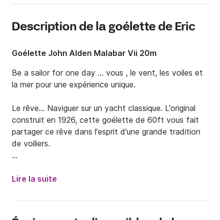
Description de la goélette de Eric
Goélette John Alden Malabar Vii 20m
Be a sailor for one day ... vous , le vent, les voiles et 
la mer pour une expérience unique.

Le rêve... Naviguer sur un yacht classique. L'original 
construit en 1926, cette goélette de 60ft vous fait 
partager ce rêve dans l'esprit d'une grande tradition 
de voiliers.

L'experience unique... pure navigation à la voile pour 
des navigation à la journée, dans la baie de Delphes , 
Lire la suite
ou bien deux à trois jours de croisière exclusive entre 
les îles ioniennes.
