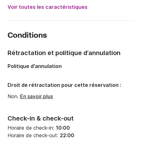
Année:
1927 (Rénové en 2003)
Voir toutes les caractéristiques
Capacité à bord:
8 personnes
Nombre de cabines:
2
Conditions
Nombre de couchages:
4
Nombre de salles de bains:
1
Rétractation et politique d'annulation
Longueur:
20m
Politique d'annulation
Largeur:
4m
Tirant d'eau:
0m
Droit de rétractation pour cette réservation :
Puissance moteur:
75cv
Non.
En savoir plus
Check-in & check-out
Horaire de check-in:
10:00
Horaire de check-out:
22:00