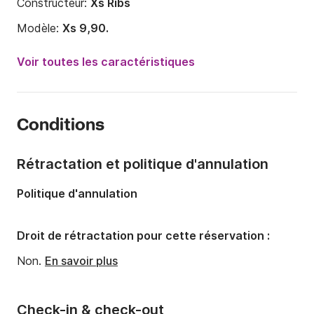
Constructeur:
Xs Ribs
Modèle:
Xs 9,90.
Puissance moteur:
600cv
Voir toutes les caractéristiques
Longueur:
9.9m
Année:
2011
Conditions
Capacité à bord:
12 personnes
Rétractation et politique d'annulation
Politique d'annulation
Droit de rétractation pour cette réservation :
Non.
En savoir plus
Check-in & check-out