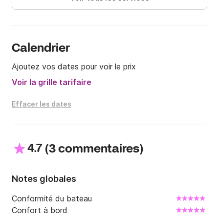
euros. pour 12 personnes

Transfert Chausey : aller et retour. 600 euros pour 12 
personnes

plus 100 euro pour la bouee tractee 

Calendrier
Pour plus d'informations, envoyer un moi un message 
Ajoutez vos dates pour voir le prix
via la plateforme Click & Boat, je serai ravi de 
répondre à vos questions et vous aider dans vos 
Voir la grille tarifaire
choix ! 

Effacer les dates
À très vite !
4.7
(
)
3 commentaires
Notes globales
Conformité du bateau
Confort à bord