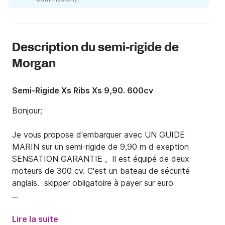
Description du semi-rigide de
Morgan
Semi-Rigide Xs Ribs Xs 9,90. 600cv
Bonjour;

Je vous propose d'embarquer avec UN GUIDE 
MARIN sur un semi-rigide de 9,90 m d exeption 
SENSATION GARANTIE ,  Il est équipé de deux 
moteurs de 300 cv. C'est un bateau de sécurité 
anglais.  skipper obligatoire à payer sur euro 

Attention, les horaires dépendent des marées!

L'abus d'alcool, notamment pour le capitaine, n'est 
Lire la suite