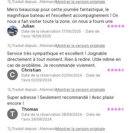
Traduit depuis : Allemand
Montrer la version originale
Merci beaucoup pour cette journée fantastique, le
magnifique bateau et l'excellent accompagnement ! On
nous a fait visiter toute la zone, on nous a fourni une
Julian
fontaine à eau, et la prise en charge s'est déroulée dans la
Date de la réservation 17/06/2025 · Date de
plus grande sérénité. On serait ravis de recommencer.
l'avis 19/06/2025
Traduit depuis : Allemand
Montrer la version originale
Service très sympathique et excellent ! Joignable
directement à tout moment. Rien à redire. Utile même en
cas de problème. Je recommande vivement.
Christian
C
Date de la réservation 02/09/2024 · Date de
l'avis 02/09/2024
Traduit depuis : Allemand
Montrer la version originale
Super adresse ! Seulement recommandé ! Avec plaisir
encore !
Thomas
T
Date de la réservation 28/08/2024 · Date de
l'avis 28/08/2024
Traduit depuis : Allemand
Montrer la version originale