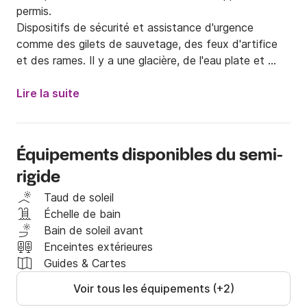
permis.

Dispositifs de sécurité et assistance d'urgence 
comme des gilets de sauvetage, des feux d'artifice 
et des rames. Il y a une glacière, de l'eau plate et 
beaucoup d'espace sur le bateau pour y garder votre 
personnel également. Un système de son, des 
Lire la suite
lumières et un traceur GPS sont fournis.

Il existe également une carte des points et des lieux 
à visiter. Le bateau dispose d'un ancrage manuel et 
Équipements disponibles du semi-
d'oreillers en cuir.

rigide
Le port de départ est le port de Pantanassa.
Taud de soleil
Échelle de bain
Bain de soleil avant
Enceintes extérieures
Guides & Cartes
Voir tous les équipements (+2)