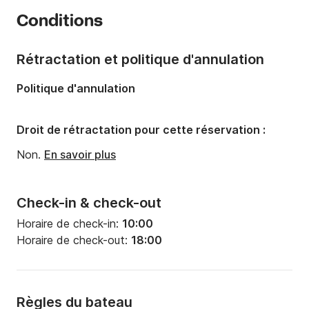
Année:
2001 (Rénové en 2024)
Conditions
Capacité à bord:
10 personnes
Rétractation et politique d'annulation
Politique d'annulation
Droit de rétractation pour cette réservation :
Non.
En savoir plus
Check-in & check-out
Horaire de check-in:
10:00
Horaire de check-out:
18:00
Règles du bateau