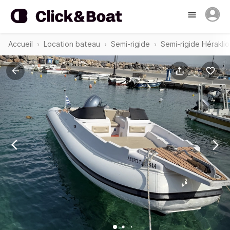
Accueil
Location bateau
Semi-rigide
Semi-rigide Hérakli