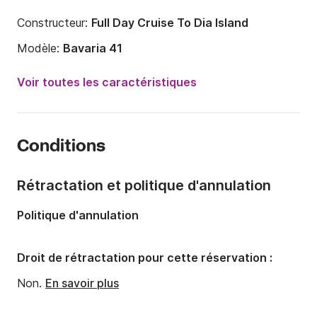
Constructeur:
Full Day Cruise To Dia Island
Modèle:
Bavaria 41
Année:
2001 (Rénové en 2021)
Voir toutes les caractéristiques
Capacité à bord:
8 personnes
Nombre de cabines:
3
Conditions
Nombre de couchages:
8
Nombre de salles de bains:
2
Rétractation et politique d'annulation
Longueur:
12.18m
Politique d'annulation
Largeur:
4.01m
Tirant d'eau:
1.9m
Droit de rétractation pour cette réservation :
Puissance moteur:
55cv
Non.
En savoir plus