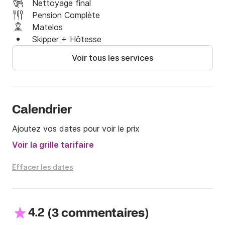
Nettoyage final
frais supplémentaires. Un délicieux déjeuner vous sera 
Pension Complète
préparé, exclusivement à partir d'ingrédients frais et 
Matelos
locaux.
Skipper + Hôtesse
Voir tous les services
Calendrier
Ajoutez vos dates pour voir le prix
Voir la grille tarifaire
Effacer les dates
4.2
(
)
3 commentaires