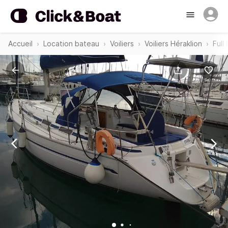
Accueil
Location bateau
Voiliers
Voiliers Héraklion
Full