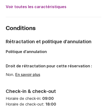
Puissance moteur:
500cv
Voir toutes les caractéristiques
Longueur:
10m
Année:
2014 (Rénové en 2023)
Conditions
Capacité à bord:
12 personnes
Rétractation et politique d'annulation
Politique d'annulation
Droit de rétractation pour cette réservation :
Non.
En savoir plus
Check-in & check-out
Horaire de check-in:
09:00
Horaire de check-out:
18:00