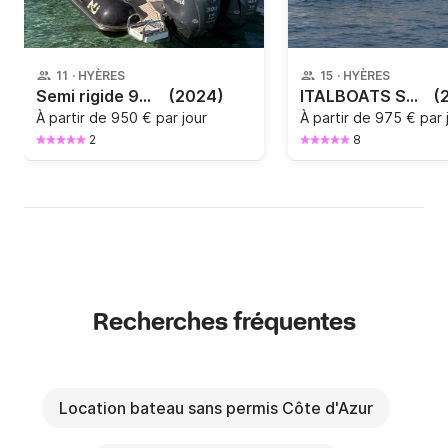
11
·
HYÈRES
15
·
HYÈRES
Semi rigide 9m30 2x300 chevaux HAUT DE GAMME
(2024)
ITALBOATS STINGHER 30 GT
(
À partir de
950 € par jour
À partir de
975 € par 
2
8
Recherches fréquentes
Location bateau sans permis Côte d'Azur