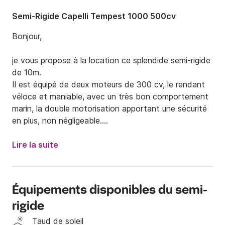
Semi-Rigide Capelli Tempest 1000 500cv
Bonjour,

je vous propose à la location ce splendide semi-rigide 
de 10m.

Il est équipé de deux moteurs de 300 cv, le rendant 
véloce et maniable, avec un très bon comportement 
marin, la double motorisation apportant une sécurité 
en plus, non négligeable.

De plus sa taille lui permet d'avoir une cabine avec 2 
Lire la suite
couchages, ce qui est très pratique pour un semi-
rigide. Il dispose ainsi de wc et de nombreux 
rangement.

Équipements disponibles du semi-
Sur l’avant, concept sundeck oblige, on trouve un 
rigide
immense bain de soleil de presque 4 m2, c'est à dire 
l'un des plus grands de la catégorie.

Taud de soleil