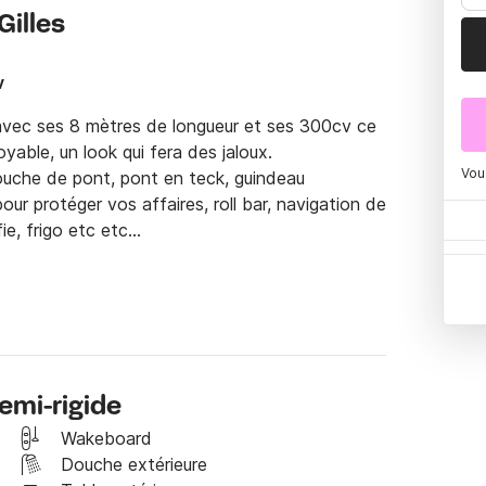
Gilles
v
ec ses 8 mètres de longueur et ses 300cv ce 
able, un look qui fera des jaloux. 

Vou
douche de pont, pont en teck, guindeau 
our protéger vos affaires, roll bar, navigation de 
, frigo etc etc...

moi un message via la plateforme Click & Boat 
emi-rigide
Wakeboard
Douche extérieure