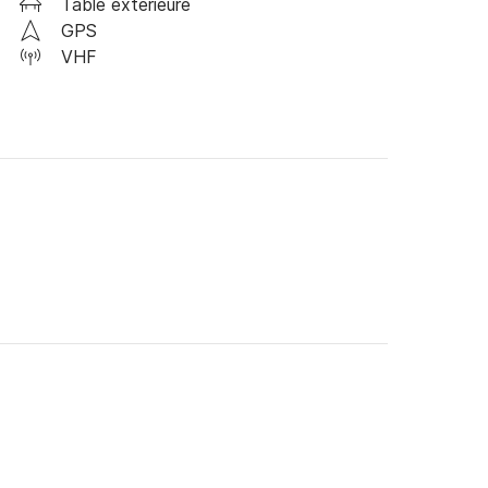
Table extérieure
GPS
VHF