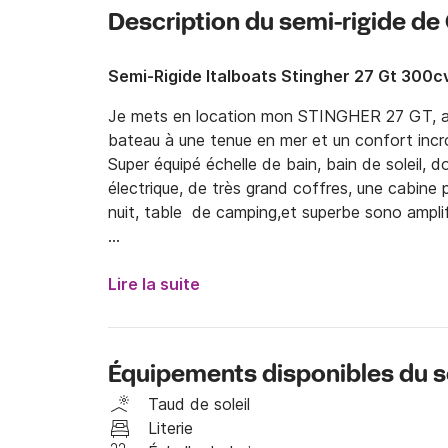
Description du semi-rigide de 
Semi-Rigide Italboats Stingher 27 Gt 300c
Je mets en location mon STINGHER 27 GT, av
bateau à une tenue en mer et un confort incroy
Super équipé échelle de bain, bain de soleil, 
électrique, de très grand coffres, une cabine p
nuit, table  de camping,et superbe sono amplifie
Pour toutes demandes d'informations envoyer 
!
Lire la suite
Équipements disponibles du s
Taud de soleil
Literie