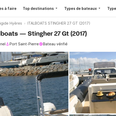
s à faire
Top destinations
Types de bateaux
Type
igide Hyères
ITALBOATS STINGHER 27 GT (2017)
lboats — Stingher 27 Gt (2017)
nel
Port Saint-Pierre
Bateau vérifié