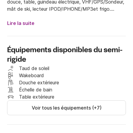
douce, table, guindeau électrique, VHF/GPS/Sondeur, 
mât de ski, lecteur IPOD/IPHONE/MP3et frigo.

Tout l’armement de sécurité réglementaire se trouve à 
Lire la suite
bord. Nous pouvons aussi vous fournir si besoin des 
gilets de sauvetage enfants. Aussi disponibles : des 
packages comprenant ski nautique, wakeboard et 
Équipements disponibles du semi-
bouées tractées, également en location.

rigide
Une caution de 3 000 € vous sera demandée par le 
Taud de soleil
loueur. Attention à prévoir une CB et une pièce 
Wakeboard
d'identité.
Douche extérieure
Échelle de bain
Table extérieure
Voir tous les équipements (+7)