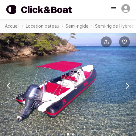
Accueil
Location bateau
Semi-rigide
Semi-rigide Hyères