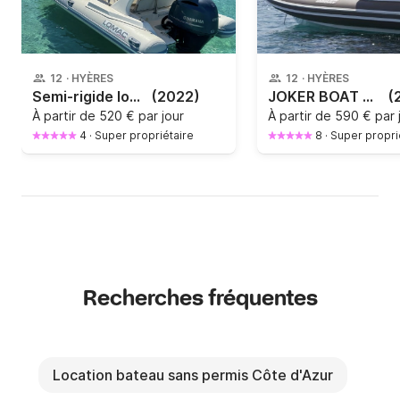
12
·
HYÈRES
12
·
HYÈRES
Semi-rigide lomac 710 in turismo
(2022)
JOKER BOAT CLUBMAN 24
(
À partir de
520 € par jour
À partir de
590 € par 
4
·
Super propriétaire
8
·
Super propri
Recherches fréquentes
Location bateau sans permis Côte d'Azur