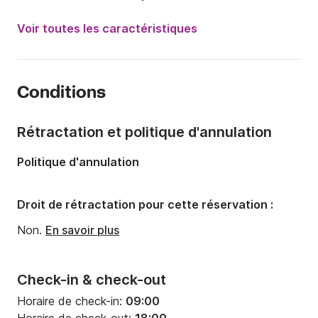
Puissance moteur:
300cv
Voir toutes les caractéristiques
Longueur:
8m
Année:
2016
Conditions
Capacité à bord:
14 personnes
Rétractation et politique d'annulation
Politique d'annulation
Droit de rétractation pour cette réservation :
Non.
En savoir plus
Check-in & check-out
Horaire de check-in:
09:00