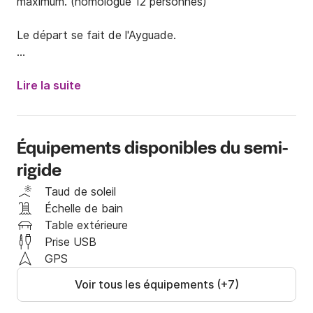
maximum. (homologué 12 personnes) 

Le départ se fait de l'Ayguade.

Horaires 9h/18h

Lire la suite
En face (sud) Porquerolles, Port Cros et le Levant, à 
l’ouest la presqu’île de Giens, à l’est plages du 
Lavandou, Bormes les mimosas et le fort de 
Équipements disponibles du semi-
Bregançon 

rigide
Places de parking sécurisées gratuites disponibles 
Taud de soleil
devant le bateau. 

Échelle de bain
Table extérieure
Il possède: 

Prise USB
- Taud de soleil

GPS
- Bain de soleil avant et arrière

Voir tous les équipements (+7)
- Sondeur température 

- Douchette
