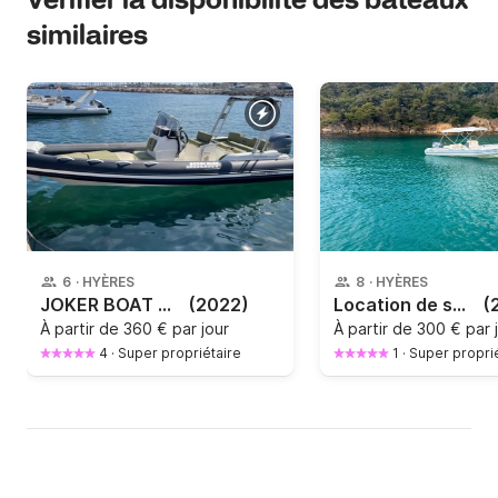
Vérifier la disponibilité des bateaux
similaires
6
·
HYÈRES
8
·
HYÈRES
JOKER BOAT COASTER 580 NOUVEAUTES JUILLET 2022
(2022)
Location de semi-rigide, Joker Boat Clubman 21
(
À partir de
360 € par jour
À partir de
300 € par 
4
·
Super propriétaire
1
·
Super propri