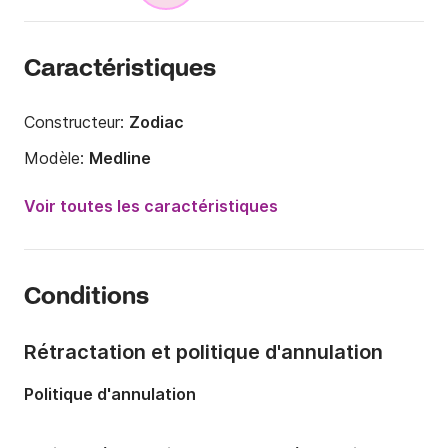
Caractéristiques
Constructeur:
Zodiac
Modèle:
Medline
Puissance moteur:
115cv
Voir toutes les caractéristiques
Longueur:
5.8m
Année:
2014
Conditions
Capacité à bord:
8 personnes
Rétractation et politique d'annulation
Politique d'annulation