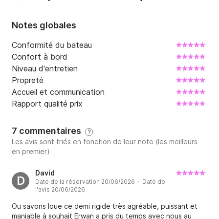
donc pas nécessaire de prendre l’option de la 
plateforme 

Notes globales
N'hésitez pas à me contacter pour plus 
Conformité du bateau
d’informations
Confort à bord
Niveau d'entretien
Propreté
Accueil et communication
Rapport qualité prix
7 commentaires
?
Les avis sont triés en fonction de leur note (les meilleurs
en premier)
David
D
Date de la réservation 20/06/2026 · Date de
l'avis 20/06/2026
Ou savons loue ce demi rigide très agréable, puissant et
maniable à souhait Erwan a pris du temps avec nous au