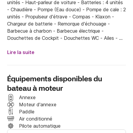
unités - Haut-parleur de voiture - Batteries : 4 unités 
- Chaudière - Pompe (Eau douce) - Pompe de cale : 2 
unités - Propulseur d'étrave - Compas - Klaxon - 
Chargeur de batterie - Remorque d'échouage - 
Barbecue à charbon - Barbecue électrique - 
Douchettes de Cockpit - Douchettes WC - Ailes - 
Direction Hydraulique - DVD/Vidéo - Espace Gourmet 
Interne - Fermeture totale - Flaps hydrauliques - 
Lire la suite
Cuisinière - Four - Réfrigérateur - Générateur Kohler 
7.1 Kvas - GPS : Raymarine C 120 W - Onduleur - 
Éclairages sous-marins - Table Centre - Micro-ondes 
Équipements disponibles du
- Plancher en teck - Porte-gobelet - Porte Défenses 
bateau à moteur
- Radar : Raymarine - Radio VHF : Raymarine - 
Réflecteur radar - Récupération complète - Système 
Annexe
anti-incendie - Son/CD/AM FM - Sonde - Lumière 
Moteur d'annexe
stroboscopique - Tapis de sol - Toit ouvrant 
Paddle
électrique - Auvent - Prise de pilier - Transformateur - 
Air conditionné
TV : 3 unités - Toilettes électriques.
Pilote automatique