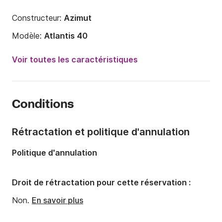
Constructeur:
Azimut
Modèle:
Atlantis 40
Puissance moteur:
800cv
Voir toutes les caractéristiques
Longueur:
12.19m
Année:
2016
Conditions
Capacité à bord:
14 personnes
Nombre de cabines:
2
Rétractation et politique d'annulation
Nombre de couchages:
3
Politique d'annulation
Nombre de salles de bains:
2
Droit de rétractation pour cette réservation :
Non.
En savoir plus