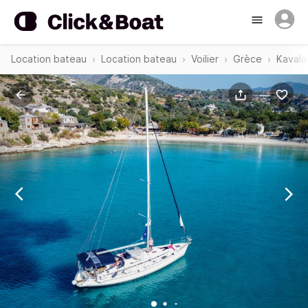
Location bateau
Location bateau
Voilier
Grèce
Kavala