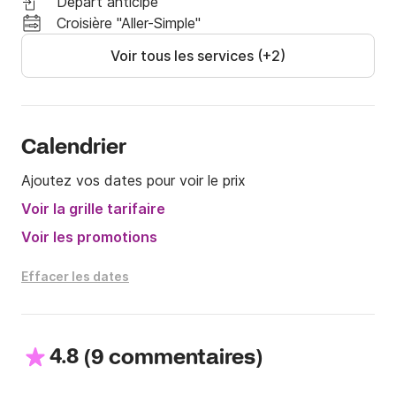
Départ anticipé
- skipper : 160 euros/jour

Croisière "Aller-Simple"
- diesel

- frais de nettoyage : 150 euros

Voir tous les services (+2)
- moteur hors-bord : 70 euros/semaine

- frais de marina

Cordialement

Calendrier
Theodor et Danai
Ajoutez vos dates pour voir le prix
Voir la grille tarifaire
Voir les promotions
Effacer les dates
4.8
(
)
9 commentaires