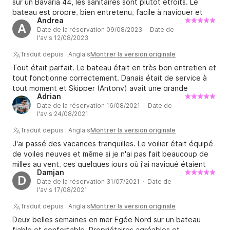
sur un Bavaria 44, les sanitaires sont plutôt étroits. Le
bateau est propre, bien entretenu, facile à naviguer et
Andrea
rapide avec moteur. Danai a toujours été
A
Date de la réservation 09/08/2023 · Date de
l'avis 12/08/2023
Traduit depuis : Anglais
Montrer la version originale
Tout était parfait. Le bateau était en très bon entretien et
tout fonctionne correctement. Danais était de service à
tout moment et Skipper (Antony) avait une grande
Adrian
expérience et il était vraiment gentil avec toute ma famille
Date de la réservation 16/08/2021 · Date de
(2 enfants pour une toute première fois sur un voilier).
l'avis 24/08/2021
J'espère pouvoir le refaire bientôt !
Traduit depuis : Anglais
Montrer la version originale
J'ai passé des vacances tranquilles. Le voilier était équipé
de voiles neuves et même si je n'ai pas fait beaucoup de
milles au vent, ces quelques jours où j'ai navigué étaient
Damjan
magnifiques. L'équipe qui possède le voilier était
D
Date de la réservation 31/07/2021 · Date de
communicative et tout s'est très bien passé.
l'avis 17/08/2021
Traduit depuis : Anglais
Montrer la version originale
Deux belles semaines en mer Egée Nord sur un bateau
fiable et confortable. Propriétaires agréables et