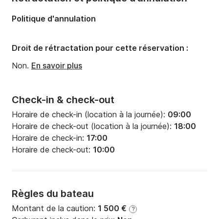
Longueur:
14m
Politique d'annulation
Largeur:
4.17m
Tirant d'eau:
1.65m
Droit de rétractation pour cette réservation :
Puissance moteur:
55cv
Non.
En savoir plus
Check-in & check-out
Horaire de check-in (location à la journée):
09:00
Horaire de check-out (location à la journée):
18:00
Horaire de check-in:
17:00
Horaire de check-out:
10:00
Règles du bateau
Montant de la caution:
1 500 €
?