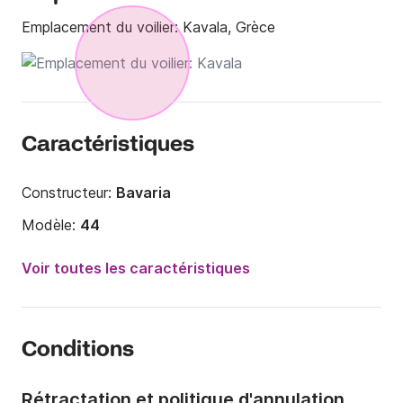
Emplacement du voilier:
Kavala, Grèce
Caractéristiques
Constructeur:
Bavaria
Modèle:
44
Année:
2004 (Rénové en 2021)
Voir toutes les caractéristiques
Capacité à bord:
10 personnes
Nombre de cabines:
4
Conditions
Nombre de couchages:
10
Nombre de salles de bains:
2
Rétractation et politique d'annulation