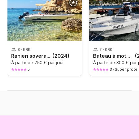
8
·
KRK
7
·
KRK
Ranieri soverato
(2024)
Bateau à moteur Prince 560 open 130cv
(
À partir de
250 € par jour
À partir de
300 € par 
5
3
·
Super propri