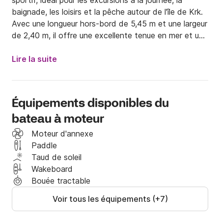
sportif, idéal pour les excursions à la journée, la 
baignade, les loisirs et la pêche autour de l'île de Krk. 
Avec une longueur hors-bord de 5,45 m et une largeur 
de 2,40 m, il offre une excellente tenue en mer et un 
espace suffisant pour accueillir jusqu'à 6 personnes. 
Propulsé par un moteur hors-bord Honda de 100 CV, il 
Lire la suite
atteint une vitesse de pointe d'environ 30 nœuds et 
une vitesse de croisière confortable d'environ 20 
nœuds. Le bateau est équipé d'un réservoir de 
Équipements disponibles du
carburant de 120 litres et d'un réservoir d'eau de 40 
bateau à moteur
litres, ainsi que d'un équipement complet de 
navigation et de sécurité, pour une journée en mer 
Moteur d'annexe
agréable et sans stress.

Paddle
Taud de soleil
✅ Principaux avantages

Wakeboard
Bouée tractable
• Design sportif et attrayant – idéal pour les sorties 
Voir tous les équipements (+7)
actives
