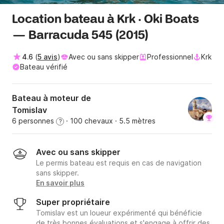
Location bateau à Krk · Oki Boats
— Barracuda 545 (2015)
4.6
(
5 avis
)
Avec ou sans skipper
Professionnel
Krk
Bateau vérifié
Bateau à moteur de
Tomislav
6 personnes
· 100 chevaux
· 5.5 mètres
?
Avec ou sans skipper
Le permis bateau est requis en cas de navigation
sans skipper.
En savoir plus
Super propriétaire
Tomislav est un loueur expérimenté qui bénéficie
de très bonnes évaluations et s'engage à offrir des