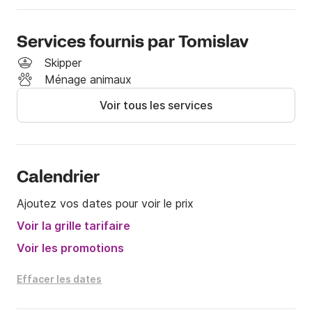
• Navigation stable et maniabilité aisée

• Vitesse idéale pour la croisière et les loisirs

Services fournis par Tomislav
Skipper
• Espace confortable pour jusqu'à 6 personnes

Ménage animaux
Voir tous les services
• Convient pour la baignade, la pêche et l'exploration 
des baies

⚙️ Caractéristiques techniques

Calendrier
• Longueur hors tout : 5,45 m

Ajoutez vos dates pour voir le prix
• Largeur : 2,40 m

• Moteur : Honda 100 CV

Voir la grille tarifaire
Voir les promotions
• Vitesse maximale : env. 30 nœuds

Effacer les dates
• Vitesse de croisière : env. 20 nœuds

• Consommation moyenne : env. 10 l/h
