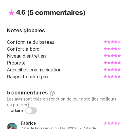
4.6
(
)
• Réservoir de carburant : 120 L

5 commentaires
• Réservoir d'eau : 40 L

Notes globales
• Année : env. 2016

Conformité du bateau
Confort à bord
• Capacité : jusqu'à 6 personnes

Niveau d'entretien
Propreté
• Tirant d'eau : env. 1,0 m

Accueil et communication
Rapport qualité prix
? Conditions

5 commentaires
?
• Carburant : non inclus (le bateau est livré avec le 
Les avis sont triés en fonction de leur note (les meilleurs
plein)

en premier)
Traduire
• Permis : obligatoire ou possibilité de location avec 
skipper
Fabrice
Date de la réservation 11/08/2025 · Date de