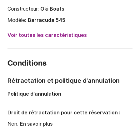
Constructeur:
Oki Boats
Modèle:
Barracuda 545
Puissance moteur:
100cv
Voir toutes les caractéristiques
Longueur:
5.45m
Année:
2015
Conditions
Capacité à bord:
6 personnes
Rétractation et politique d'annulation
Politique d'annulation
Droit de rétractation pour cette réservation :
Non.
En savoir plus