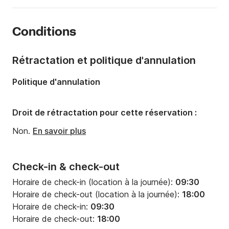
Année:
2011 (Rénové en 2020)
Conditions
Capacité à bord:
8 personnes
Nombre de cabines:
1
Rétractation et politique d'annulation
Nombre de couchages:
2
Politique d'annulation
Droit de rétractation pour cette réservation :
Non.
En savoir plus
Check-in & check-out
Horaire de check-in (location à la journée):
09:30
Horaire de check-out (location à la journée):
18:00
Horaire de check-in:
09:30
Horaire de check-out:
18:00