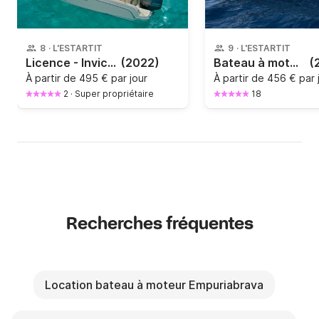
8
·
L'ESTARTIT
9
·
L'ESTARTIT
Licence - Invictus 200 sx
(2022)
Bateau à moteur Marinello 22 200cv
(
À partir de
495 € par jour
À partir de
456 € par 
2
·
Super propriétaire
18
Recherches fréquentes
Location bateau à moteur Empuriabrava