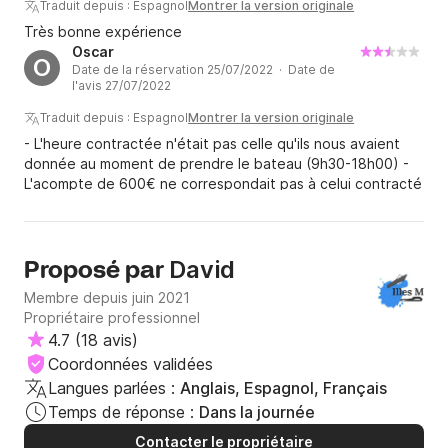
Traduit depuis : Espagnol
Montrer la version originale
Très bonne expérience
Oscar
O
Date de la réservation 25/07/2022 · Date de
l'avis 27/07/2022
Traduit depuis : Espagnol
Montrer la version originale
- L'heure contractée n'était pas celle qu'ils nous avaient
donnée au moment de prendre le bateau (9h30-18h00) -
L'acompte de 600€ ne correspondait pas à celui contracté
dans votre application (500€) - Le bateau manquait
d'entretien - La douche ne fonctionnait pas - L'échelle ne
tenait pas - Le caoutchouc sortait de la gaffe - Saleté en
général - Le prix de l'essence est très cher (2,30€/litre)
David
Proposé par
Membre depuis juin 2021
Propriétaire professionnel
4.7
(
18 avis
)
Coordonnées validées
Langues parlées :
Anglais, Espagnol, Français
Temps de réponse :
Dans la journée
Contacter le propriétaire