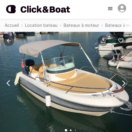
Accueil
Location bateau
Bateaux à moteur
Bateaux à mot