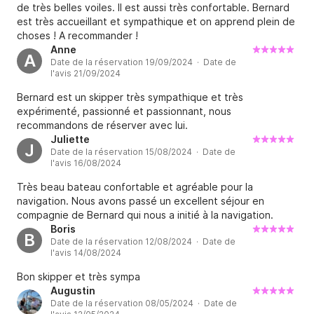
amovible et un grand espace de convivialité sur le 
de très belles voiles. Il est aussi très confortable. Bernard
pont... 

est très accueillant et sympathique et on apprend plein de
choses ! A recommander !
Anne
En le découvrant sur le site ou au port, vous 
A
Date de la réservation 19/09/2024 · Date de
comprendrez pourquoi c'est celui-là que j'ai pris le 
l'avis 21/09/2024
temps de choisir après avoir fait la même démarche 
Bernard est un skipper très sympathique et très
avec son petit frère le TES720 que je viens de mettre 
expérimenté, passionné et passionnant, nous
en vente presqu'à regret ....

recommandons de réserver avec lui.
Amicalement

Juliette
J
Date de la réservation 15/08/2024 · Date de
Bernard

l'avis 16/08/2024
Très beau bateau confortable et agréable pour la
PS:

navigation. Nous avons passé un excellent séjour en
Les pleins sont fait avant le départ, puis en arrivant 
compagnie de Bernard qui nous a initié à la navigation.
au port le dernier soir!  

Boris
B
Date de la réservation 12/08/2024 · Date de
l'avis 14/08/2024
Les frais en général (port, carburant, nourriture) sont 
à la charge des locataires

Bon skipper et très sympa
Augustin
Date de la réservation 08/05/2024 · Date de
Ce sont Les participants qui choisissent et qui règlent 