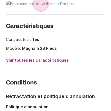
Caractéristiques
Constructeur:
Tes
Modèle:
Magnam 28 Pieds
Année:
2013
Voir toutes les caractéristiques
Capacité à bord:
6 personnes
Nombre de cabines:
2
Conditions
Nombre de couchages:
6
Nombre de salles de bains:
1
Rétractation et politique d'annulation
Longueur:
8.68m
Politique d'annulation
Largeur:
2.98m