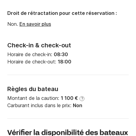
Tirant d'eau:
0.36m
Droit de rétractation pour cette réservation :
Puissance moteur:
20cv
Non.
En savoir plus
Check-in & check-out
Horaire de check-in:
08:30
Horaire de check-out:
18:00
Règles du bateau
Montant de la caution:
1 100 €
?
Carburant inclus dans le prix:
Non
Vérifier la disponibilité des bateaux