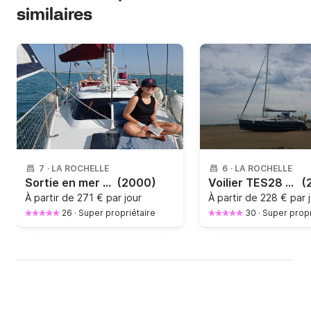
similaires
7
·
LA ROCHELLE
6
·
LA ROCHELLE
Sortie en mer à la journée sur un voilier de 9m
(2000)
Voilier TES28 MAGNAM : Tarifs pour un couple
(
À partir de
271 € par jour
À partir de
228 € par 
26
·
Super propriétaire
30
·
Super propr