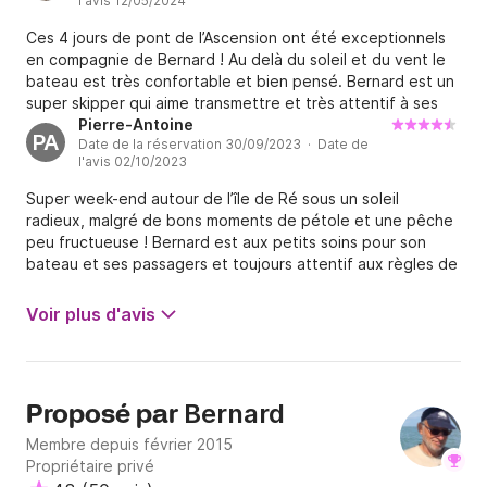
l'avis 12/05/2024
les nuits aux ports (autres que La Rochelle- gratuit) 
Ces 4 jours de pont de l’Ascension ont été exceptionnels
pour passer la nuit sauf si on reste au mouillage( 
en compagnie de Bernard ! Au delà du soleil et du vent le
gratuit) quand le temps le permet.

bateau est très confortable et bien pensé. Bernard est un
Il faut également prévoir des frais de mise en route et 
super skipper qui aime transmettre et très attentif à ses
de ménage d'un montant de 80 euros sachant que je 
passagers / équipiers ! On recommande !
Pierre-Antoine
PA
dois venir la veille et repartir le lendemain pour 
Date de la réservation 30/09/2023 · Date de
l'avis 02/10/2023
repréparer et entretenir le bateau.
Super week-end autour de l’île de Ré sous un soleil
radieux, malgré de bons moments de pétole et une pêche
peu fructueuse ! Bernard est aux petits soins pour son
bateau et ses passagers et toujours attentif aux règles de
sécurité. Les 2 cabines sont spacieuses et confortables
(nous étions 2 adultes et 3 enfants sans aucun pbm) et le
Voir plus d'avis
bateau est bien équipé. Merci pour ces bons moments !
Bernard
Proposé par
Membre depuis février 2015
Propriétaire privé