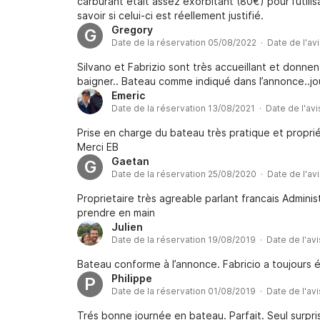
carburant était assez exorbitant (80€) pour l’util
savoir si celui-ci est réellement justifié.
Gregory
G
Date de la réservation 05/08/2022 · Date de l'av
Silvano et Fabrizio sont très accueillant et donnen
baigner.. Bateau comme indiqué dans l’annonce..jo
Emeric
Date de la réservation 13/08/2021 · Date de l'av
Prise en charge du bateau très pratique et propri
Merci EB
Gaetan
G
Date de la réservation 25/08/2020 · Date de l'av
Proprietaire très agreable parlant francais Adminis
prendre en main
Julien
Date de la réservation 19/08/2019 · Date de l'av
Bateau conforme à l’annonce. Fabricio a toujours é
Philippe
P
Date de la réservation 01/08/2019 · Date de l'av
Trés bonne journée en bateau. Parfait. Seul surpri