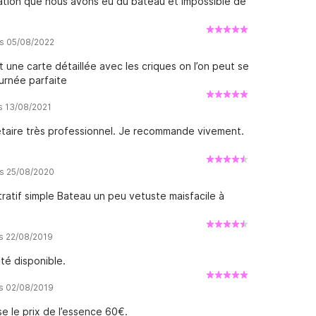
isation que nous avons eu du bateau et impossible de
is 05/08/2022
t une carte détaillée avec les criques on l’on peut se
urnée parfaite
is 13/08/2021
étaire très professionnel. Je recommande vivement.
is 25/08/2020
tratif simple Bateau un peu vetuste maisfacile à
is 22/08/2019
té disponible.
is 02/08/2019
se le prix de l’essence 60€.