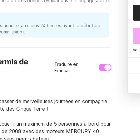
icie de très bonnes évaluations et s'engage à offrir
 annulez au moins 24 heures avant le début de
 commission).
Vou
ermis de
Traduire en
Français
passer de merveilleuses journées en compagnie 
e des Cinque Terre !

cueillir un maximum de 5 personnes à bord pour 
ate de 2008 avec des moteurs MERCURY 40 
 sans permis bateau. 
