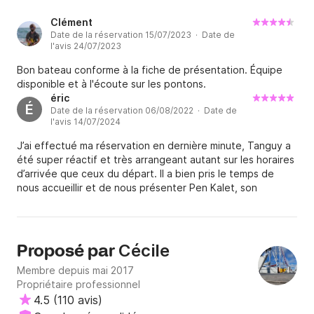
Clément
Date de la réservation 15/07/2023 · Date de
l'avis 24/07/2023
Bon bateau conforme à la fiche de présentation. Équipe
disponible et à l'écoute sur les pontons.
éric
É
Date de la réservation 06/08/2022 · Date de
l'avis 14/07/2024
J’ai effectué ma réservation en dernière minute, Tanguy a
été super réactif et très arrangeant autant sur les horaires
d’arrivée que ceux du départ. Il a bien pris le temps de
nous accueillir et de nous présenter Pen Kalet, son
fonctionnement ainsi que de discuter avec nous sur les
possibilités de programme dans cette zone de navigation.
Très bonne expérience. Merci
Cécile
Proposé par
Membre depuis mai 2017
Propriétaire professionnel
4.5
(
110 avis
)