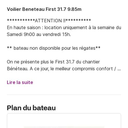
Voilier Beneteau First 31.7 9.85m
***********ATTENTION !!**********

En haute saison : location uniquement à la semaine du 
Samedi 9h00 au vendredi 15h. 

** bateau non disponible pour les régates**

On ne présente plus le First 31.7 du chantier 
Bénéteau. A ce jour, le meilleur compromis confort / 
performance dans la catégorie des voiliers de 31 
pieds de grande série.

Lire la suite
⚙️ Caractéristiques techniques :

Chantier: Bénéteau

Plan du bateau
Architecte: Finot

Année: 2010

Moteur: Yanmar 21 cv
