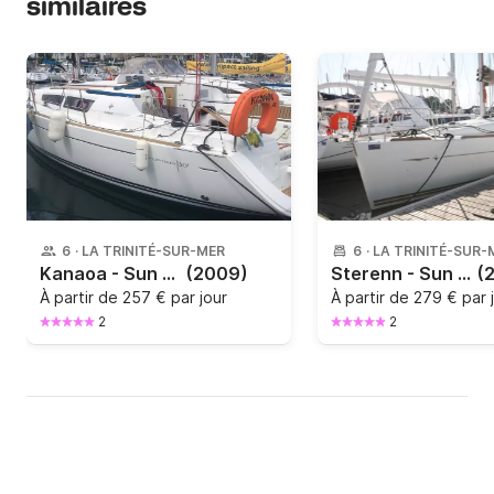
similaires
6
·
LA TRINITÉ-SUR-MER
6
·
LA TRINITÉ-SUR-
Kanaoa - Sun Odyssey 30i
(2009)
Sterenn - Sun Odyssey 33i
(
À partir de
257 € par jour
À partir de
279 € par 
2
2