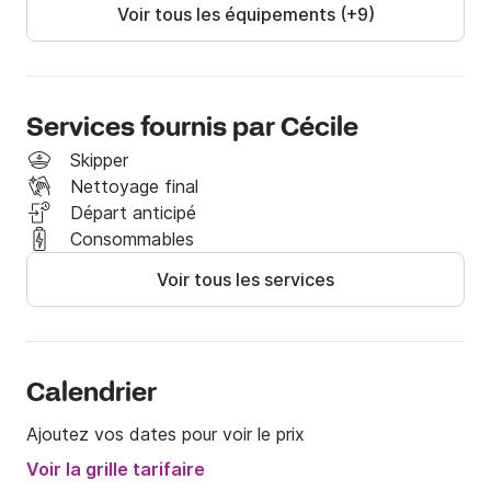
Voir tous les équipements (+9)
Options

✔ Embarquement la veille: 80 €

✔ Literie: 30€ / cabine

(draps de dessus, couette, oreillers + taies)

Services fournis par Cécile
✔ Moteur d’annexe: 50 €

Skipper
✔ Forfait nettoyage intérieur obligatoire: 95 €
Nettoyage final
Départ anticipé
Consommables
Voir tous les services
Calendrier
Ajoutez vos dates pour voir le prix
Voir la grille tarifaire