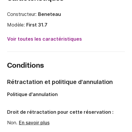
Constructeur:
Beneteau
Modèle:
First 31.7
Année:
2010
Voir toutes les caractéristiques
Capacité à bord:
6 personnes
Nombre de cabines:
2
Conditions
Nombre de couchages:
6
Longueur:
9.85m
Rétractation et politique d'annulation
Largeur:
3.23m
Politique d'annulation
Tirant d'eau:
1.9m
Puissance moteur:
18cv
Droit de rétractation pour cette réservation :
Non.
En savoir plus