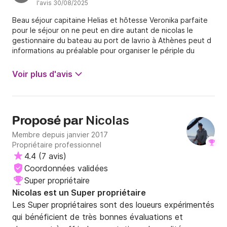
l'avis 30/08/2025
Beau séjour capitaine Helias et hôtesse Veronika parfaite
pour le séjour on ne peut en dire autant de nicolas le
gestionnaire du bateau au port de lavrio à Athènes peut d
informations au préalable pour organiser le périple du
bateau de plus départ que le dimanche matin car pas
préciser au départ qu il fallait un peu se presser pour faire
Voir plus d'avis
le ravitaillement en courses du bateau avant le départ
donc 1 ère nuit au port pas terrible bruit et musique jusqu a
pas d heure il faut pouvoir partir dès le samedi .. retour le
vendredi soir à 17 h c est bien dans le contrat de location
Nicolas
Proposé par
en petits caractères comme tout le monde je pense qu on
ne lit pas …. Avons appris la veille avec le capitaine qu on
Membre depuis janvier 2017
rentrait au port le vendredi pour 17 h car le contrat du
Propriétaire professionnel
capitaine et de l hôtesse se finissait à 17 h le vendredi cela
4.4
(
7 avis
)
pas dit dans les documents de location pas très cool car
Coordonnées validées
cela a un. Out non négligeable sur le séjour et normalement
Super propriétaire
cela devrait être dit manque de communication indéniable
Nicolas est un Super propriétaire
avec nicolas la dessus et le site click and boat donc
deuxième nuit au port sur la semaine ça fait un peu
Les Super propriétaires sont des loueurs expérimentés
beaucoup sur le séjour au vu du tarif de location du bateau
qui bénéficient de très bonnes évaluations et
!!! Sommes pas très satisfait de cela vraiment à revoir