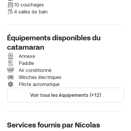
d'autres. En naviguant dans cette région, vous 
10 couchages
trouverez de belles plages, une architecture et des 
4 salles de bain
eaux turquoises.

Équipements disponibles du
N'hésitez pas à nous envoyer un message.

catamaran
Nous sommes impatients de vous entendre et de 
Annexe
vous fournir le bateau qui vous emmènera dans votre 
Paddle
prochaine aventure!
Air conditionné
Winches électriques
Pilote automatique
Voir tous les équipements (+12)
Services fournis par Nicolas