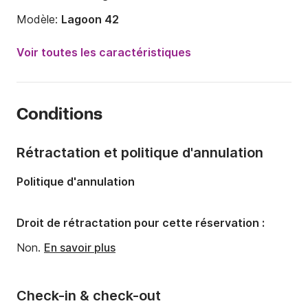
Modèle:
Lagoon 42
Année:
2017 (Rénové en 2023)
Voir toutes les caractéristiques
Capacité à bord:
10 personnes
Nombre de cabines:
4
Conditions
Nombre de couchages:
10
Nombre de salles de bains:
4
Rétractation et politique d'annulation
Longueur:
12.8m
Politique d'annulation
Largeur:
7.7m
Tirant d'eau:
1.25m
Droit de rétractation pour cette réservation :
Puissance moteur:
90cv
Non.
En savoir plus
Check-in & check-out