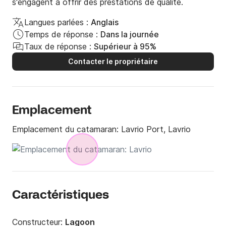
s'engagent à offrir des prestations de qualité.
même si à première vue selon les interlocuteurs de click
and boat c est d usage dans le nautisme sinon beau séjour
Langues parlées :
Anglais
avec le skipper et l hôtesse eux à la hauteur de la
Temps de réponse :
Dans la journée
prestataion attendue 👍
Taux de réponse :
Supérieur à 95%
Contacter le propriétaire
Emplacement
Emplacement du catamaran:
Lavrio Port, Lavrio
Caractéristiques
Constructeur:
Lagoon