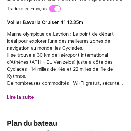
Traduire en Français
Voilier Bavaria Cruiser 41 12.35m
Marina olympique de Lavrion : Le point de départ 
idéal pour explorer l'une des meilleures zones de 
navigation au monde, les Cyclades.

Il se trouve à 30 km de l'aéroport international 
d'Athènes (ATH – EL Venizelos) juste à côté des 
Cyclades : 14 milles de Kéa et 22 milles de l'île de 
Kythnos.

De nombreuses commodités : Wi-Fi gratuit, sécurité 
24h/24 et 7j/7, et aide à l'amarrage avec RIB, 
supermarché, restaurant, shipchandler, distributeur 
Lire la suite
automatique de billets, location de voiture, station-
service pour bateaux, WC et douches.

Plan du bateau
INSTALLATIONS DE LA MARINE
