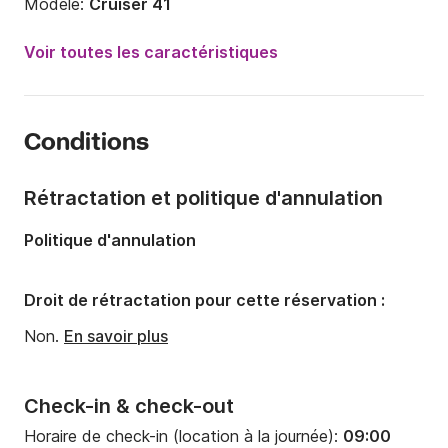
Modèle:
Cruiser 41
Année:
2018
Voir toutes les caractéristiques
Capacité à bord:
8 personnes
Nombre de cabines:
3
Conditions
Nombre de couchages:
8
Nombre de salles de bains:
2
Rétractation et politique d'annulation
Longueur:
12.35m
Politique d'annulation
Largeur:
3.96m
Tirant d'eau:
2.09m
Droit de rétractation pour cette réservation :
Puissance moteur:
27cv
Non.
En savoir plus
Check-in & check-out
Horaire de check-in (location à la journée):
09:00