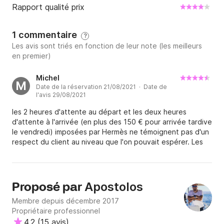
Rapport qualité prix
1 commentaire
?
Les avis sont triés en fonction de leur note (les meilleurs
en premier)
Michel
M
Date de la réservation 21/08/2021 · Date de
l'avis 29/08/2021
les 2 heures d'attente au départ et les deux heures
d'attente à l'arrivée (en plus des 150 € pour arrivée tardive
le vendredi) imposées par Hermès ne témoignent pas d'un
respect du client au niveau que l'on pouvait espérer. Les
150 € pour un enrouleur de gd voile visiblement fatigué
avant notre départ constituent une "gratte" attristante.
Mais dans l'ensemble, malgré un vent de merde toute la
semaine (meltem puis vent d'ouest rarissime), ce fut un
Apostolos
Proposé par
bon séjour. Merci au propriétaire dont l'offre attractive
Membre depuis décembre 2017
était très sympa. CDT
Propriétaire professionnel
4.2
(
15 avis
)