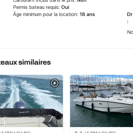
Carburant inclus dans le prix:
Non
Permis bateau requis:
Oui
Âge minimum pour la location:
18 ans
Dr
:
No
ateaux similaires
LE GRAU-DU-ROI
8
·
LE GRAU-DU-ROI