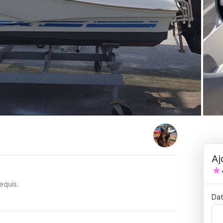
Aj
equis.
Dat