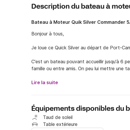
Description du bateau à mote
Bateau à Moteur Quik Silver Commander 5
Bonjour à tous, 

Je loue ce Quick Silver au départ de Port-Cam
C'est un bateau pouvant accueillir jusqu'à 6 pe
famille ou entre amis. On peu lui mettre une ta
Lors de votre sortie, vous pourrez louer une b
Lire la suite
et 20€ la demi-journée. 

Si vous souhaitez d'autres informations, je vo
Équipements disponibles du 
messagerie Click & Boat, 

Taud de soleil
A très vite !
Table extérieure