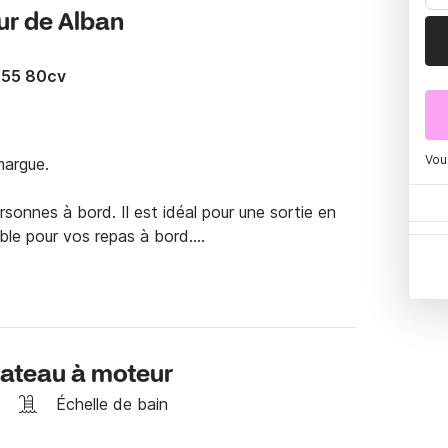
ur de Alban
.55 80cv
Vou
argue. 

rsonnes à bord. Il est idéal pour une sortie en 
ble pour vos repas à bord.

ouée tractée et ski nautique pour 30€ la journée 
us invite à me contacter directement via la 
bateau à moteur
Échelle de bain