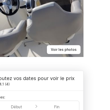
Voir les photos
outez vos dates pour voir le prix
4.1
(
4
)
es:
Début
Fin