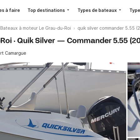
s à faire
Top destinations
Types de bateaux
Type
Bateaux à moteur Le Grau-du-Roi
quik silver commander 5.55 (
-Roi · Quik Silver — Commander 5.55 (2
rt Camargue