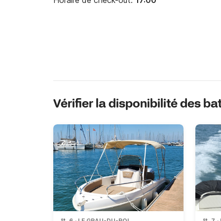
Horaire de check-out:
17:00
Vérifier la disponibilité des b
6
·
LE GRAU-DU-ROI
7
·