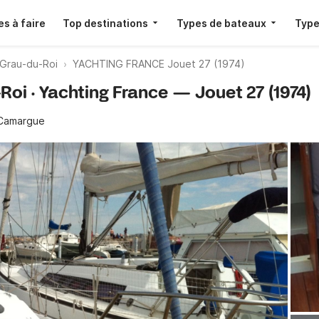
s à faire
Top destinations
Types de bateaux
Type
e Grau-du-Roi
YACHTING FRANCE Jouet 27 (1974)
Roi · Yachting France — Jouet 27 (1974)
 Camargue