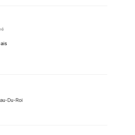
vé
ais
rau-Du-Roi