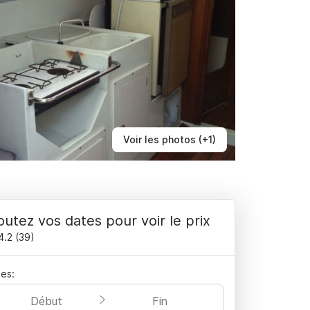
Voir les photos (+1)
outez vos dates pour voir le prix
4.2
(
39
)
es:
Début
Fin