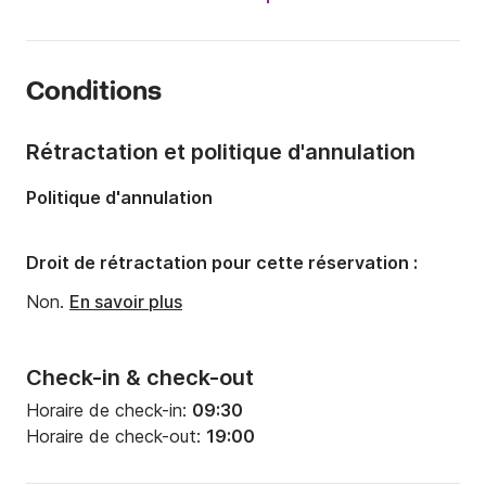
Longueur:
5.7m
Année:
2020
Conditions
Capacité à bord:
7 personnes
Rétractation et politique d'annulation
Politique d'annulation
Droit de rétractation pour cette réservation :
Non.
En savoir plus
Check-in & check-out
Horaire de check-in:
09:30
Horaire de check-out:
19:00