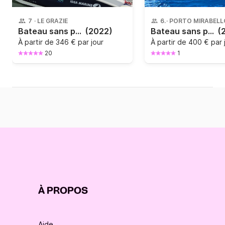
7
·
LE GRAZIE
6
·
Bateau sans permis Idea Marine Idea 58 40cv
(2022)
Bateau sans permis Cantieri GR 57 40cv
(
À partir de
346 € par jour
À partir de
400 € par 
20
1
À PROPOS
Aide