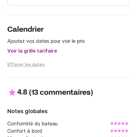
des commodités du port, avec la possibilité d'une 
douche chaude et l'utilisation des toilettes 
disponibles, pour conclure votre excursion dans le 
maximum de confort.

Calendrier
Ajoutez vos dates pour voir le prix
Choisissez l'Idea 58 pour votre prochain voyage et 
découvrez le meilleur de la côte ligure avec un service 
Voir la grille tarifaire
impeccable et un bateau parfait pour tous les 
besoins.
Effacer les dates
4.8
(
)
13 commentaires
Notes globales
Conformité du bateau
Confort à bord