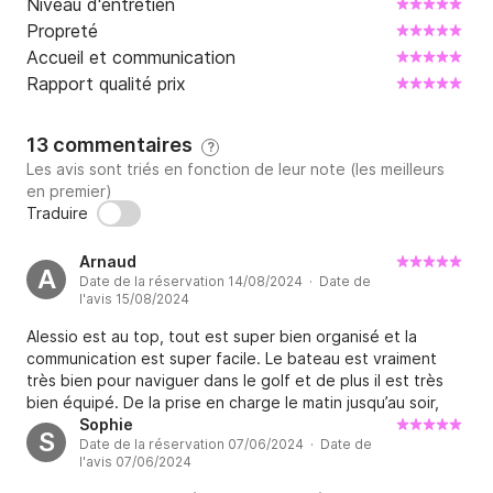
Niveau d'entretien
Propreté
Accueil et communication
Rapport qualité prix
13 commentaires
?
Les avis sont triés en fonction de leur note (les meilleurs
en premier)
Traduire
Arnaud
A
Date de la réservation 14/08/2024 · Date de
l'avis 15/08/2024
Alessio est au top, tout est super bien organisé et la
communication est super facile. Le bateau est vraiment
très bien pour naviguer dans le golf et de plus il est très
bien équipé. De la prise en charge le matin jusqu’au soir,
Alessio et son équipe ont toujours été au petit soin avec
Sophie
S
Date de la réservation 07/06/2024 · Date de
nous. Nous recommandons Alessio et si nous revenons,
l'avis 07/06/2024
nous saurons où aller pour louer un bateau c’est une
certitude. Merci pour votre gentillesse et bienveillance