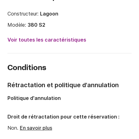
Constructeur:
Lagoon
Modèle:
380 S2
Année:
2019
Voir toutes les caractéristiques
Capacité à bord:
10 personnes
Nombre de cabines:
4
Conditions
Nombre de couchages:
8
Nombre de salles de bains:
2
Rétractation et politique d'annulation
Longueur:
11.55m
Politique d'annulation
Largeur:
6.53m
Tirant d'eau:
1.15m
Droit de rétractation pour cette réservation :
Puissance moteur:
60cv
Non.
En savoir plus