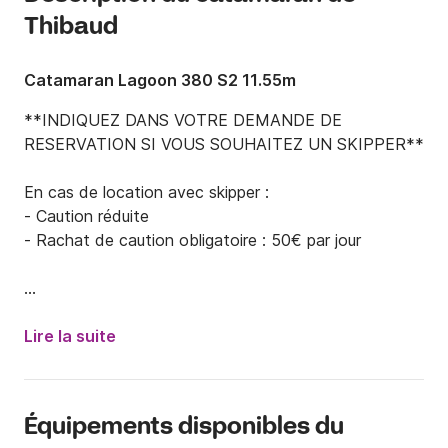
Thibaud
Catamaran Lagoon 380 S2 11.55m
**INDIQUEZ DANS VOTRE DEMANDE DE 
RESERVATION SI VOUS SOUHAITEZ UN SKIPPER**

En cas de location avec skipper : 

- Caution réduite

- Rachat de caution obligatoire : 50€ par jour 

Nettoyage en option

Lire la suite
----------

Le prix inclut : 

Équipements disponibles du
- La location du bateau avec son matériel de 