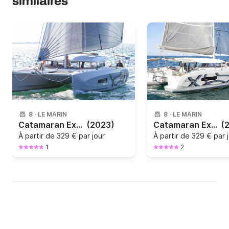
similaires
8
·
LE MARIN
8
·
LE MARIN
Catamaran Excess 11 11m
(2023)
Catamaran Excess 11 11m
(
À partir de
329 € par jour
À partir de
329 € par 
1
2