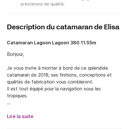
prestations de qualité.
Description du catamaran de Elisa
Catamaran Lagoon Lagoon 380 11.55m
Bonjour,

Je vous invite à monter à bord de ce splendide 
catamaran de 2018; ses finitions, conceptions et 
qualités de fabrication vous combleront.

Il est tout équipé pour la navigation sous les 
tropiques.

Les qualités des Lagoon ne sont plus à vanter, et 
cette unité reprend tout ce qui a fait le succès du 
Lire la suite
constructeur.
