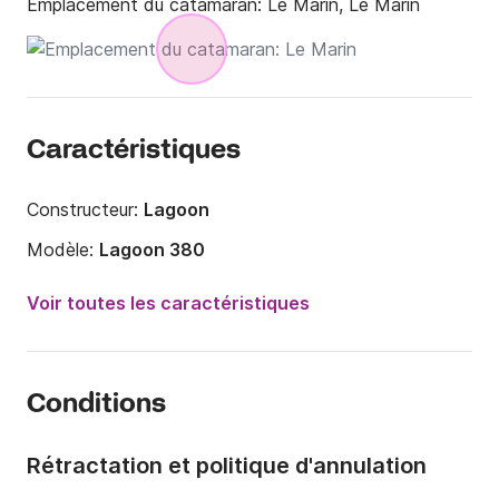
Emplacement du catamaran:
Le Marin, Le Marin
Caractéristiques
Constructeur:
Lagoon
Modèle:
Lagoon 380
Année:
2019
Voir toutes les caractéristiques
Capacité à bord:
10 personnes
Nombre de cabines:
4
Conditions
Nombre de couchages:
10
Nombre de salles de bains:
2
Rétractation et politique d'annulation
Longueur:
11.55m