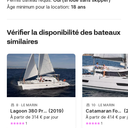
Permis bateau requis:
Oui (si loué sans skipper)
Âge minimum pour la location:
18 ans
Vérifier la disponibilité des bateaux
similaires
8
·
LE MARIN
10
·
LE MARIN
Lagoon 380 Premium
(2019)
Catamaran Fountaine Pajot ISLA 40 11m
(
À partir de
314 € par jour
À partir de
414 € par 
1
1