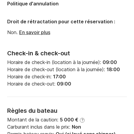
Politique d'annulation
Largeur:
6.53m
Tirant d'eau:
1.15m
Droit de rétractation pour cette réservation :
Puissance moteur:
60cv
Non.
En savoir plus
Check-in & check-out
Horaire de check-in (location à la journée):
09:00
Horaire de check-out (location à la journée):
18:00
Horaire de check-in:
17:00
Horaire de check-out:
09:00
Règles du bateau
Montant de la caution:
5 000 €
?
Carburant inclus dans le prix:
Non