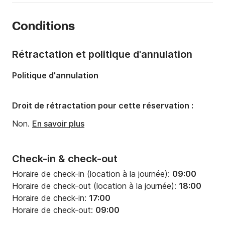
Nombre de cabines:
3
Conditions
Nombre de couchages:
7
Longueur:
11.3m
Rétractation et politique d'annulation
Largeur:
3.67m
Politique d'annulation
Tirant d'eau:
2m
Puissance moteur:
40cv
Droit de rétractation pour cette réservation :
Non.
En savoir plus
Check-in & check-out
Horaire de check-in (location à la journée):
09:00
Horaire de check-out (location à la journée):
18:00
Horaire de check-in:
17:00
Horaire de check-out:
09:00