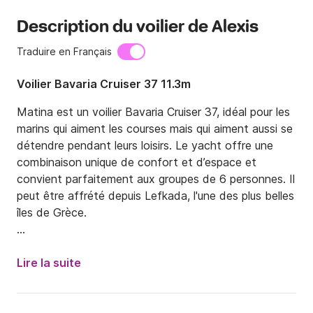
Description du voilier de Alexis
Traduire en Français
Voilier Bavaria Cruiser 37 11.3m
Matina est un voilier Bavaria Cruiser 37, idéal pour les 
marins qui aiment les courses mais qui aiment aussi se 
détendre pendant leurs loisirs. Le yacht offre une 
combinaison unique de confort et d’espace et 
convient parfaitement aux groupes de 6 personnes. Il 
peut être affrété depuis Lefkada, l'une des plus belles 
îles de Grèce.

Suppléments obligatoires (à payer en espèces à 
l’embarquement):

Lire la suite
- Starter Pack 300,00 EUR par semaine, le prix pour 
une location de 2 semaines est de 400 euros!
