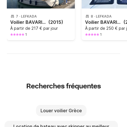
7
·
LEFKADA
8
·
LEFKADA
Voilier BAVARIA CRUISER 37 11.3m
(2015)
Voilier BAVARIA 45 CRUISER 14.27m
(
À partir de
217 € par jour
À partir de
250 € par 
1
1
Recherches fréquentes
Louer voilier Grèce
Location de bateau avec skipper au meilleur