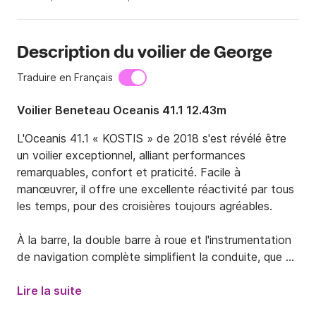
Description du voilier de George
Traduire en Français
Voilier Beneteau Oceanis 41.1 12.43m
L'Oceanis 41.1 « KOSTIS » de 2018 s'est révélé être 
un voilier exceptionnel, alliant performances 
remarquables, confort et praticité. Facile à 
manœuvrer, il offre une excellente réactivité par tous 
les temps, pour des croisières toujours agréables.

À la barre, la double barre à roue et l'instrumentation 
de navigation complète simplifient la conduite, que 
vous naviguiez en équipage réduit ou accompagné. 
Les nouvelles voiles (à partir de 2025) ont 
Lire la suite
considérablement amélioré les performances et la 