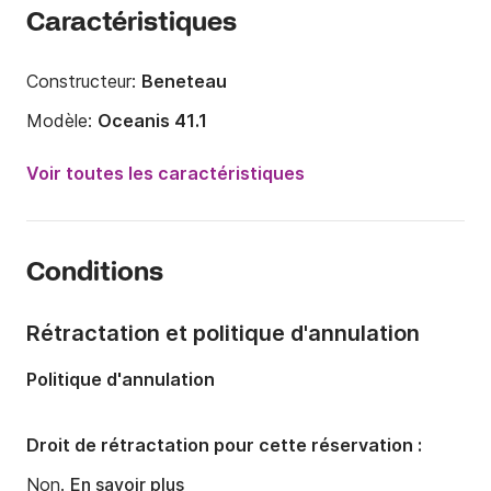
Caractéristiques
Constructeur:
Beneteau
Modèle:
Oceanis 41.1
Année:
2018
Voir toutes les caractéristiques
Capacité à bord:
8 personnes
Nombre de cabines:
3
Conditions
Nombre de couchages:
8
Nombre de salles de bains:
2
Rétractation et politique d'annulation
Longueur:
12.43m
Politique d'annulation
Largeur:
4.2m
Tirant d'eau:
2.19m
Droit de rétractation pour cette réservation :
Puissance moteur:
45cv
Non.
En savoir plus