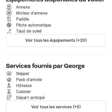
navigation confortable et sans stress à chaque fois.
Annexe
Moteur d'annexe
Paddle
Pilote automatique
Taud de soleil
Voir tous les équipements (+20)
Services fournis par George
Skipper
Pack d'arrivée
Hôtesse
Cuisinier
Départ anticipé
Voir tous les services (+5)