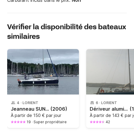
Carburant inclus dans le prix:
Non
Vérifier la disponibilité des bateaux
similaires
4
·
LORIENT
6
·
LORIENT
Jeanneau SUN 2500
(2006)
Dériveur aluminium 9.20
(
À partir de
150 € par jour
À partir de
143 € par 
19
·
Super propriétaire
42