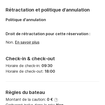
Longueur:
10.4m
Rétractation et politique d'annulation
Largeur:
3.4m
Politique d'annulation
Tirant d'eau:
1.7m
Puissance moteur:
18cv
Droit de rétractation pour cette réservation :
Non.
En savoir plus
Check-in & check-out
Horaire de check-in:
09:30
Horaire de check-out:
18:00
Règles du bateau
Montant de la caution:
0 €
?