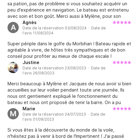
sa pation, pas de problème si vous souhaitez acquérir un
peu d'expérience en navigation. Le bateau est entretenu
avec soin et bon goût. Merci aussi à Mylène, pour son
acceuil au top. Pascale et moi-même, recomendons sans
Agnès
A
Date de la réservation 03/08/2024 · Date de
reserves. Merci.
l'avis 11/08/2024
Super périple dans le golfe du Morbihan ! Bateau rapide et
agréable à vivre, de hôtes très sympathiques et de bon
conseil pour profiter au mieux de chaque escale !
Justine
Date de la réservation 23/08/2023 · Date de
l'avis 26/08/2023
Merci beaucoup à Mylène et Jacques de nous avoir si bien
accueillies sur leur voilier pendant toute une journée. Ils
nous ont gentiement expliqué le fonctionnement du
bateau et nous ont proposé de tenir la barre. On a pu
ensuite mouiller dans une crique que l’île d’Houat pour le
Marie
M
Date de la réservation 24/07/2023 · Date de
déjeuner, et en profiter pour y faire une baignade. Nous
l'avis 01/08/2023
avons bien rigolé ensemble. Ca a été une des plus belle
journée et rencontre de nos vacances. Merci encore !
Si vous êtes à la découverte du monde de la voile,
n'hésitez pas à venir à bord de l'Impertinent ! J'ai passé