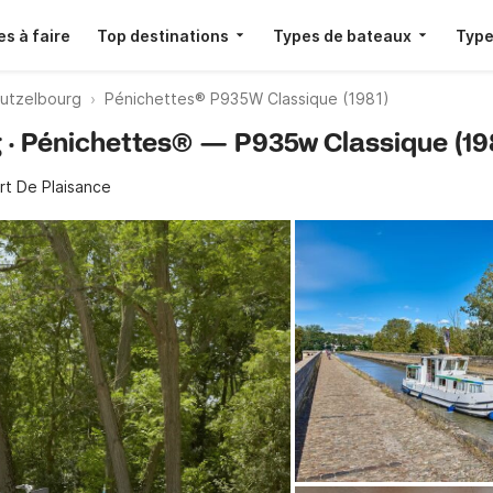
s à faire
Top destinations
Types de bateaux
Type
Lutzelbourg
Pénichettes® P935W Classique (1981)
g · Pénichettes® — P935w Classique (19
rt De Plaisance