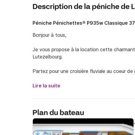
Description de la péniche de 
Péniche Pénichettes® P935w Classique 3
Bonjour à tous,

Je vous propose à la location cette charman
Lutezelbourg. 

Partez pour une croisière fluviale au coeur de
de la beauté des paysages. 

Lire la suite
Vous naviguerez très confortablement à bord
et ses nombreux équipements

Plan du bateau
Ce bateau sera idéal pour une croisière en fam
personnes maximum. 
