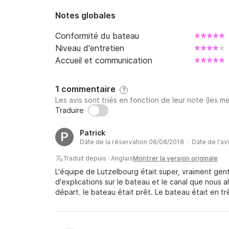
Notes globales
Conformité du bateau
Niveau d'entretien
Accueil et communication
1 commentaire
?
Les avis sont triés en fonction de leur note (les me
Traduire
Patrick
P
Date de la réservation 06/08/2018 · Date de l'av
Traduit depuis : Anglais
Montrer la version originale
L'équipe de Lutzelbourg était super, vraiment gent
d'explications sur le bateau et le canal que nous al
départ, le bateau était prêt. Le bateau était en t
qui n'affecterait le bateau ou notre voyage. le b
voyage. Le bateau était juste un peu petit pour tro
pour les 4 jours où nous étions.