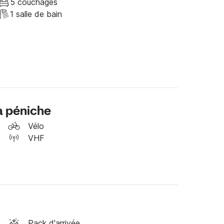
5 couchages
1 salle de bain
age non compris) : 130.00 €



a péniche
Vélo
VHF
as à me contacter via la messagerie Click and 
 

Pack d'arrivée