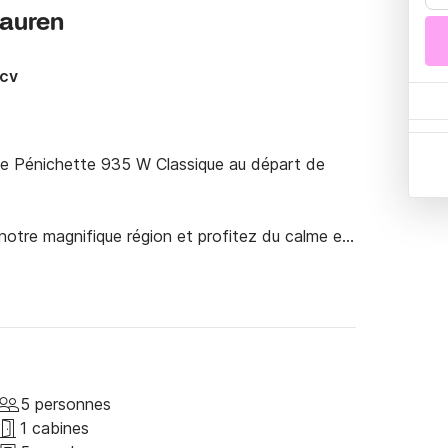
Lauren
7cv
te Pénichette 935 W Classique au départ de 
 notre magnifique région et profitez du calme et 
 de ce bateau grâce aux grand espace de vie 
ille ou entre amis pour un groupe de 5 
5 personnes
1 cabines