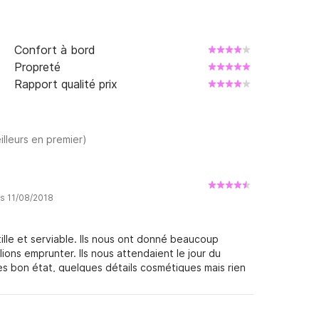
Confort à bord
Propreté
Rapport qualité prix
illeurs en premier)
is 11/08/2018
ille et serviable. Ils nous ont donné beaucoup
lions emprunter. Ils nous attendaient le jour du
rès bon état, quelques détails cosmétiques mais rien
ateau a parfaitement fonctionné pendant notre
is adultes mais il était toujours assez confortable