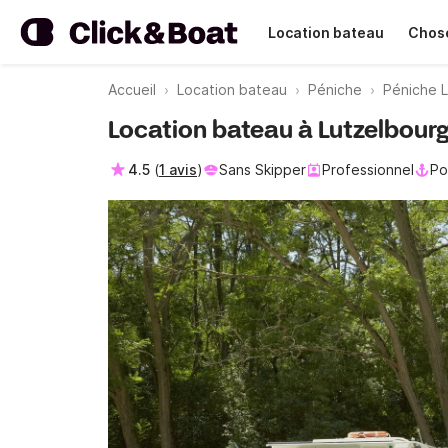
Location bateau
Chose
Accueil
Location bateau
Péniche
Péniche 
Location bateau à Lutzelbour
4.5
(
1 avis
)
Sans Skipper
Professionnel
Po