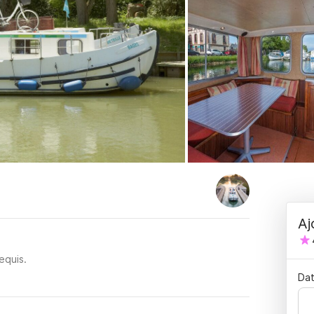
Aj
equis.
Dat