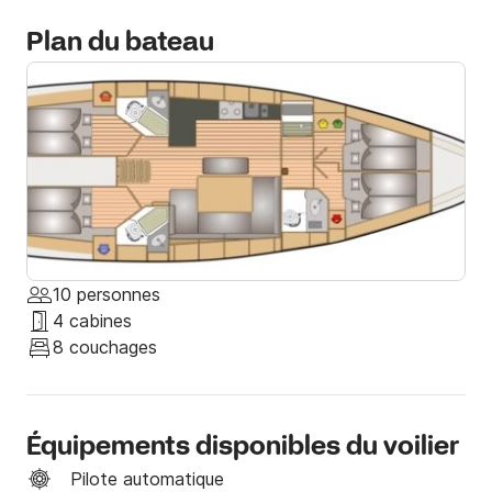
- Assurance tous risques

Plan du bateau
- Gaz, draps, serviettes.

PRIX SKIPPER/JOUR 150 EUROS 

ENTRETIEN

PRIX SERVEUR/MARTIN/HÔTESSE/JOUR 130 
EUROS + ENTRETIEN

NETTOYAGE FINAL 90 EUROS
10 personnes
4 cabines
8 couchages
Équipements disponibles du voilier
Pilote automatique