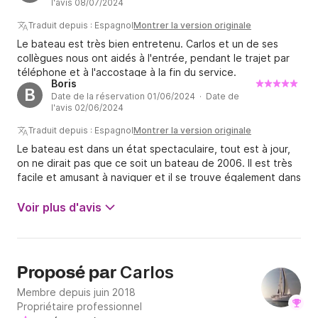
l'avis 08/07/2024
Traduit depuis : Espagnol
Montrer la version originale
Le bateau est très bien entretenu. Carlos et un de ses
collègues nous ont aidés à l'entrée, pendant le trajet par
téléphone et à l'accostage à la fin du service.
Boris
B
Date de la réservation 01/06/2024 · Date de
l'avis 02/06/2024
Traduit depuis : Espagnol
Montrer la version originale
Le bateau est dans un état spectaculaire, tout est à jour,
on ne dirait pas que ce soit un bateau de 2006. Il est très
facile et amusant à naviguer et il se trouve également dans
un quai super facile pour les manœuvres d'accostage. Tout
ce qui touche à la navigation, voiles, cordages, moteur,
Voir plus d'avis
propulseur d'étrave, etc. est neuf ou très bien conservé.
De plus, les instruments de navigation sont également
excellents, il dispose d'un traceur moderne avec de
nombreuses options et AIS intégré et dans la même zone il
Carlos
Proposé par
dispose d'instruments pour le pilote automatique, le vent
(réel et apparent), la profondeur, la vitesse, le cap... Dans
Membre depuis juin 2018
mon cas, 10 personnes sont parties et le bateau est
Propriétaire professionnel