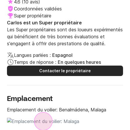
suffisamment grand pour que tout le monde soit
4.6
(
10 avis
)
confortablement installé sur le pont même voiles dehors.
Coordonnées validées
L'aménagement intérieur est également très spacieux,
Super propriétaire
même si comme nous ne l'avons eu que pour une journée,
Carlos est un Super propriétaire
nous n'avons pas passé beaucoup de temps à l'intérieur (le
Les Super propriétaires sont des loueurs expérimentés
réfrigérateur devient très froid). Tout était super, très
propre et le propriétaire était très sympathique.
qui bénéficient de très bonnes évaluations et
s'engagent à offrir des prestations de qualité.
Langues parlées :
Espagnol
Temps de réponse :
En quelques heures
Contacter le propriétaire
Emplacement
Emplacement du voilier:
Benalmádena, Malaga