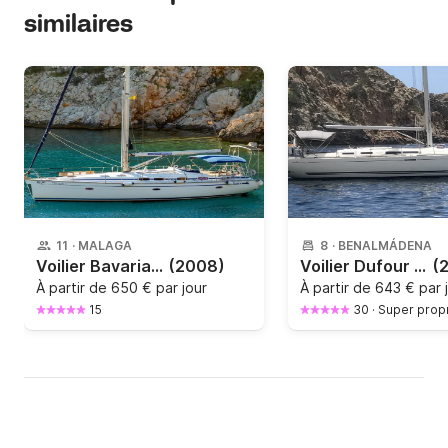
similaires
11
·
MALAGA
8
·
BENALMÁDENA
Voilier Bavaria 46 Cruiser 14m
(2008)
Voilier Dufour Yachts 455 Gran Large 14m
(
À partir de
650 € par jour
À partir de
643 € par 
15
30
·
Super propr