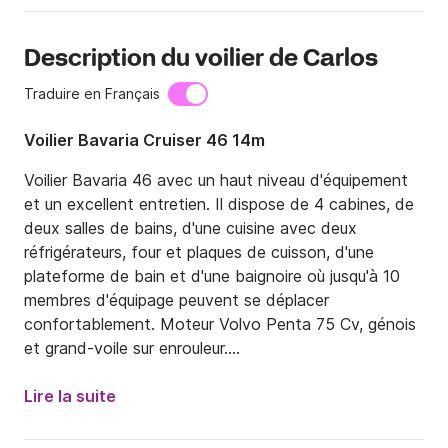
Description du voilier de Carlos
Traduire en Français
Voilier Bavaria Cruiser 46 14m
Voilier Bavaria 46 avec un haut niveau d'équipement 
et un excellent entretien. Il dispose de 4 cabines, de 
deux salles de bains, d'une cuisine avec deux 
réfrigérateurs, four et plaques de cuisson, d'une 
plateforme de bain et d'une baignoire où jusqu'à 10 
membres d'équipage peuvent se déplacer 
confortablement. Moteur Volvo Penta 75 Cv, génois 
et grand-voile sur enrouleur.

LES PRIX COMPRENNENT :

Lire la suite
- TVA

- Frais d'amarrage au port de base
