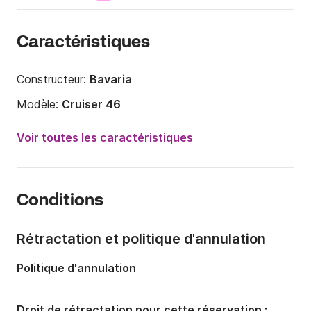
Caractéristiques
Constructeur:
Bavaria
Modèle:
Cruiser 46
Année:
2006
Voir toutes les caractéristiques
Capacité à bord:
10 personnes
Nombre de cabines:
4
Conditions
Nombre de couchages:
8
Longueur:
14m
Rétractation et politique d'annulation
Largeur:
4.35m
Politique d'annulation
Tirant d'eau:
2m
Puissance moteur:
75cv
Droit de rétractation pour cette réservation :