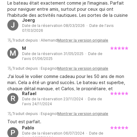
Le bateau était exactement comme je l'imaginais. Parfait
pour naviguer entre amis, surtout pour ceux qui ont
l'habitude des activités nautiques. Les portes de la cuisine
Joerg
et les parois de la douche (en bois) auraient peut-être
J
Date de la réservation 08/03/2026 · Date de l'avis
besoin d'un petit coup de neuf. Mais bon, ma femme et ma
07/03/2026
fille l'ont peut-être remarqué. À trois, nous n'avons eu
aucun problème. Merci Carlos, je suis certain de relouer ce
Traduit depuis : Allemand
Montrer la version originale
bateau, car j'ai un pied-à-terre à Benalmádena et je profite
M
M
du soleil de décembre à mai chaque année.
Date de la réservation 31/05/2025 · Date de
l'avis 01/06/2025
Traduit depuis : Espagnol
Montrer la version originale
J'ai loué le voilier comme cadeau pour les 50 ans de mon
mari. Cela a été un grand succès. Le bateau est superbe,
chaque détail manque, et Carlos, le propriétaire, et
Rafael
Antonio, le gérant, ont été attentifs à tout moment. Merci
R
Date de la réservation 23/11/2024 · Date de
beaucoup
l'avis 24/11/2024
Traduit depuis : Espagnol
Montrer la version originale
Tout est parfait.
Pablo
P
Date de la réservation 06/07/2024 · Date de