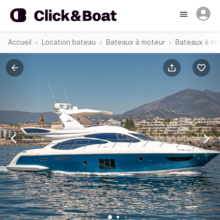
Accueil
Location bateau
Bateaux à moteur
Bateaux à mo