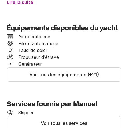
Lire la suite
INCLUS DANS LE PRIX :

Équipage

Carburant à 9 nœuds

Équipements disponibles du yacht
Eau, boissons non alcoolisées, bière et cava

En-cas (chips, amuse-gueules, etc.)

Air conditionné
Port de départ et d'arrivée : Puerto Banús

Pilote automatique
TVA 21 %

Taud de soleil
Jouets nautiques : Seabob, paddle et snorkeling.

Propulseur d'étrave
Générateur
NON INCLUS

Voir tous les équipements (+21)
Amarrage et départ d'autres ports

Repas et autres boissons non inclus ci-dessus

Services fournis par Manuel
AUTRES DÉTAILS

Skipper
Climatisation

Voir tous les services
Système audio Bluetooth
