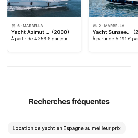
6
·
MARBELLA
2
·
MARBELLA
Yacht Azimut azimut 56 1600cv
(2000)
Yacht Sunseeker 61 Predator
(
À partir de
4 356 € par jour
À partir de
5 191 € par
Recherches fréquentes
Location de yacht en Espagne au meilleur prix