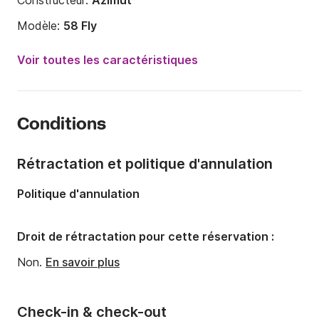
Constructeur:
Azimut
Modèle:
58 Fly
Année:
2011
Voir toutes les caractéristiques
Longueur:
18.9m
Capacité à bord:
10 personnes
Conditions
Nombre de salles de bains:
2
Puissance moteur:
1800cv
Rétractation et politique d'annulation
Politique d'annulation
Droit de rétractation pour cette réservation :
Non.
En savoir plus
Check-in & check-out