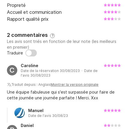
Contactez-nous pour plus d'informations et pour 
Propreté
planifier votre croisière au départ de Puerto Banús.
Accueil et communication
Rapport qualité prix
2 commentaires
?
Les avis sont triés en fonction de leur note (les meilleurs
en premier)
Traduire
Caroline
C
Date de la réservation 30/08/2023 · Date de
l'avis 30/08/2023
Traduit depuis : Anglais
Montrer la version originale
Une équipe fabuleuse qui s'est surpassée pour faire de
cette journée une journée parfaite ! Merci. Xxx
Manuel
Date de l'avis 30/08/23
Daniel