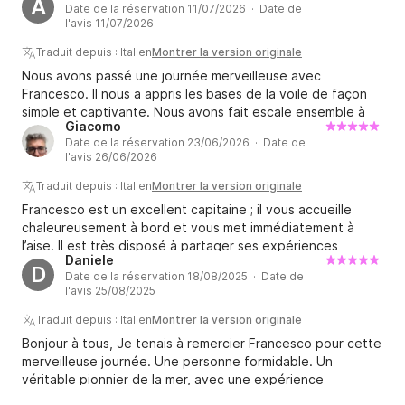
A
Date de la réservation 11/07/2026 · Date de
l'avis 11/07/2026
Traduit depuis : Italien
Montrer la version originale
Nous avons passé une journée merveilleuse avec
Francesco. Il nous a appris les bases de la voile de façon
simple et captivante. Nous avons fait escale ensemble à
Giacomo
Formiche di Grosseto, puis à Cala di Forno. Une journée et
Date de la réservation 23/06/2026 · Date de
une expérience tout simplement parfaites. Il a même réussi
l'avis 26/06/2026
à nous faire profiter du sirocco ! Nous avons navigué
presque tout le long du trajet. Après un déjeuner
Traduit depuis : Italien
Montrer la version originale
revigorant grâce à la brise, nous sommes rentrés au port à
Francesco est un excellent capitaine ; il vous accueille
l'heure prévue. Francesco est un skipper très sympathique
chaleureusement à bord et vous met immédiatement à
et agréable, et d'une compagnie des plus plaisantes.
l’aise. Il est très disposé à partager ses expériences
Daniele
exceptionnelles et à transmettre son savoir.
D
Date de la réservation 18/08/2025 · Date de
l'avis 25/08/2025
Traduit depuis : Italien
Montrer la version originale
Bonjour à tous, Je tenais à remercier Francesco pour cette
merveilleuse journée. Une personne formidable. Un
véritable pionnier de la mer, avec une expérience
incroyable. Je ne peux que mentionner un accostage au