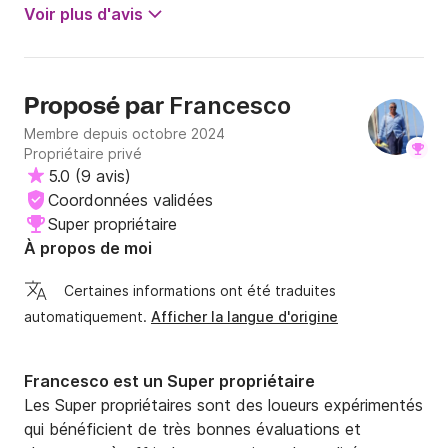
quai de Talamone, où le bateau rentrait à peine, et en
Voir plus d'avis
deux déménagements, il était là. Et puis le bateau, le
Roselin, est resté comme un bijou. Merci encore pour tout.
Appelez-le, je le recommande sans hésiter.
Francesco
Proposé par
Membre depuis octobre 2024
Propriétaire privé
5.0
(
9 avis
)
Coordonnées validées
Super propriétaire
À propos de moi
Certaines informations ont été traduites
automatiquement.
Afficher la langue d'origine
Francesco est un Super propriétaire
Les Super propriétaires sont des loueurs expérimentés
qui bénéficient de très bonnes évaluations et