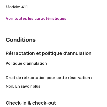
Modèle:
411
Année:
2003 (Rénové en 2024)
Voir toutes les caractéristiques
Capacité à bord:
8 personnes
Nombre de cabines:
3
Conditions
Nombre de couchages:
6
Nombre de salles de bains:
1
Rétractation et politique d'annulation
Longueur:
12.65m
Politique d'annulation
Largeur:
4.05m
Tirant d'eau:
2m
Droit de rétractation pour cette réservation :
Puissance moteur:
55cv
Non.
En savoir plus
Check-in & check-out