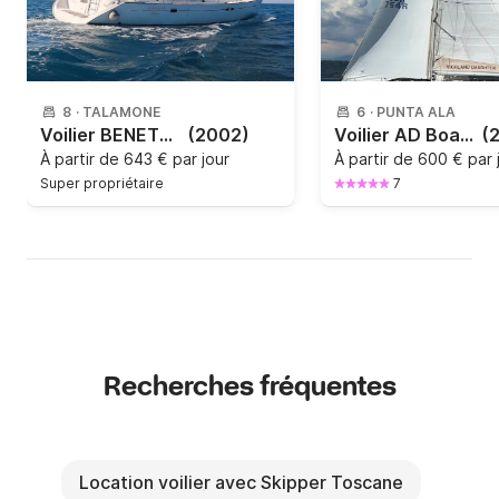
8
·
TALAMONE
6
·
PUNTA ALA
Voilier BENETEAU 473 CLIPPER 14.3m
(2002)
Voilier AD Boats Salona 45 13.55m
(
À partir de
643 € par jour
À partir de
600 € par 
Super propriétaire
7
Recherches fréquentes
Location voilier avec Skipper Toscane