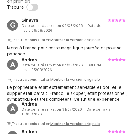
en premier)
derrière moi, ou Franco également avec une grande 
Traduire
expérience de navigation, qui gère le bateau avec 
moi.

Ginevra
G
Date de la réservation 06/08/2026 · Date de
l'avis 06/08/2026
Les frais suivants sont exclus des tarifs publiés :

Cuisine, Carburant, Ports en dehors de Marina di 
Traduit depuis : Italien
Montrer la version originale
Grosseto, Nettoyage final, Fourniture éventuelle de 
Merci à Franco pour cette magnifique journée et pour sa
serviettes et de draps de lit.

patience !
Andrea
A
Date de la réservation 04/08/2026 · Date de
Pour tous les autres détails et toute précision

l'avis 05/08/2026
vous pouvez m'écrire sur CLIK&BOAT.

Traduit depuis : Italien
Montrer la version originale
Le propriétaire était extrêmement serviable et poli, et le
À bientôt!

skipper était parfait. Franco, le skipper, était professionnel,
Commentaires Invia

sympathique et très compétent. Ce fut une expérience
Riquadri latéraux

Andrea
vraiment merveilleuse.
A
Date de la réservation 31/07/2026 · Date de l'avis
Chronologie

10/06/2026
Saluer
Traduit depuis : Italien
Montrer la version originale
Andrea