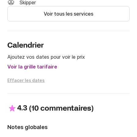
Skipper
Voir tous les services
Vous serez séduits par ce bateau, ses finitions 
irréprochable de Yacht, ses bois vernis et sa ligne 
intemporelle.

Pour de plus amples renseignements, vous pouvez me 
Calendrier
joindre sur la messagerie de Click and Boat. Je serai 
Ajoutez vos dates pour voir le prix
ravi de vous aider dans votre projet de location. 

Voir la grille tarifaire
A bientôt, 

Effacer les dates
Michel
4.3
(
)
10 commentaires
Notes globales