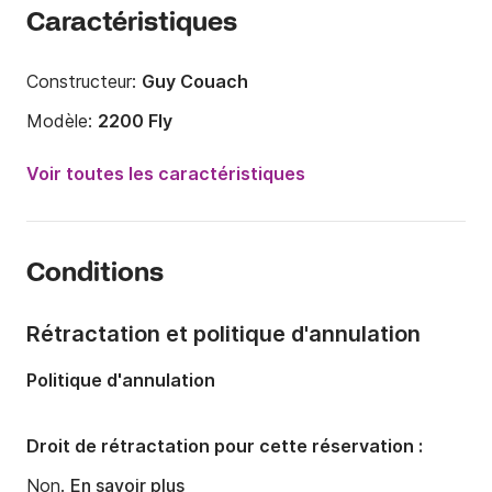
Caractéristiques
Constructeur:
Guy Couach
Modèle:
2200 Fly
Année:
2004
Voir toutes les caractéristiques
Longueur:
22m
Capacité à bord:
12 personnes
Conditions
Nombre de cabines:
3
Nombre de couchages:
6
Rétractation et politique d'annulation
Nombre de salles de bains:
3
Politique d'annulation
Puissance moteur:
2600cv
Carburant:
100 L/h
Droit de rétractation pour cette réservation :
Non.
En savoir plus