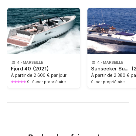
4
·
MARSEILLE
4
·
MARSEILLE
Fjord 40
(2021)
Sunseeker Superhawk 48', Marseille, 15 mètres
(
À partir de
2 600 € par jour
À partir de
2 380 € pa
9
·
Super propriétaire
Super propriétaire