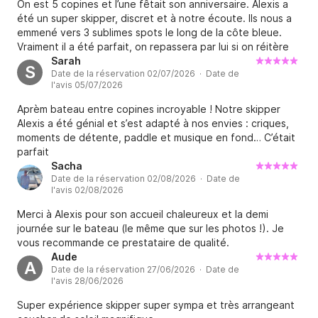
On est 5 copines et l’une fêtait son anniversaire. Alexis a
été un super skipper, discret et à notre écoute. Ils nous a
emmené vers 3 sublimes spots le long de la côte bleue.
Vraiment il a été parfait, on repassera par lui si on réitère
cette expérience complètement à la hauteur de nos
Sarah
S
Date de la réservation 02/07/2026 · Date de
attentes !
l'avis 05/07/2026
Aprèm bateau entre copines incroyable ! Notre skipper
Alexis a été génial et s’est adapté à nos envies : criques,
moments de détente, paddle et musique en fond… C’était
parfait
Sacha
Date de la réservation 02/08/2026 · Date de
l'avis 02/08/2026
Merci à Alexis pour son accueil chaleureux et la demi
journée sur le bateau (le même que sur les photos !). Je
vous recommande ce prestataire de qualité.
Aude
A
Date de la réservation 27/06/2026 · Date de
l'avis 28/06/2026
Super expérience skipper super sympa et très arrangeant