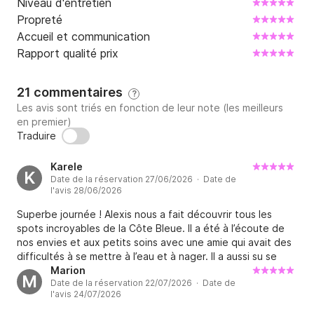
Niveau d'entretien
Propreté
Accueil et communication
Rapport qualité prix
21 commentaires
?
Les avis sont triés en fonction de leur note (les meilleurs
en premier)
Traduire
Karele
K
Date de la réservation 27/06/2026 · Date de
l'avis 28/06/2026
Superbe journée ! Alexis nous a fait découvrir tous les
spots incroyables de la Côte Bleue. Il a été à l’écoute de
nos envies et aux petits soins avec une amie qui avait des
difficultés à se mettre à l’eau et à nager. Il a aussi su se
faire discret par moments pour nous laisser profiter
Marion
M
Date de la réservation 22/07/2026 · Date de
pleinement de cette journée entre amis. Nous
l'avis 24/07/2026
recommandons à 100 % !