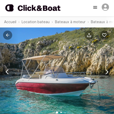
Accueil
Location bateau
Bateaux à moteur
Bateaux à mo