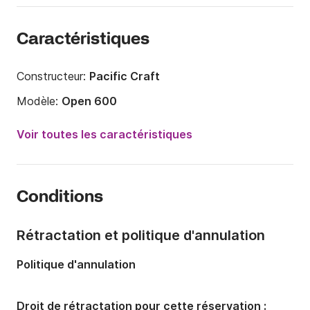
Caractéristiques
Constructeur:
Pacific Craft
Modèle:
Open 600
Puissance moteur:
115cv
Voir toutes les caractéristiques
Longueur:
6m
Année:
2016
Conditions
Capacité à bord:
6 personnes
Nombre de cabines:
1
Rétractation et politique d'annulation
Nombre de couchages:
2
Politique d'annulation
Droit de rétractation pour cette réservation :