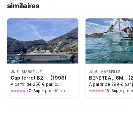
similaires
5
·
MARSEILLE
6
·
MARSEILLE
Cap ferret B2 marine cabin cruiser
(1998)
BENETEAU 6M150cv 4 temps
(
À partir de
250 € par jour
À partir de
299 € par 
47
·
Super propriétaire
18
·
Super propr