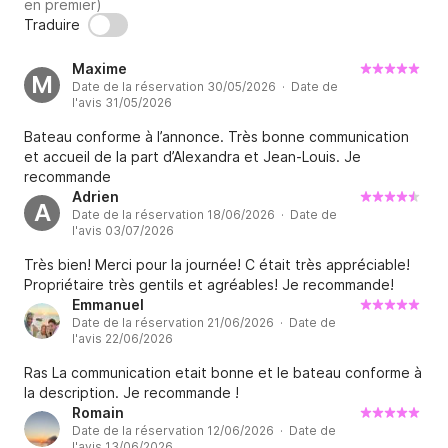
en premier)
Traduire
Accès et parking

Le bateau est amarré au Vieux-Port, à proximité de la 
Maxime
Capitainerie.

M
Date de la réservation 30/05/2026 · Date de
l'avis 31/05/2026
Parkings à proximité :

Bateau conforme à l’annonce. Très bonne communication
Parking Indigo Vieux-Port La Criée (6 min à pied)

et accueil de la part d’Alexandra et Jean-Louis. Je
Parking Q-Park Pharo (8 min à pied)

recommande
Adrien
A
Date de la réservation 18/06/2026 · Date de
Dépose-minute possible devant la Capitainerie pour 
l'avis 03/07/2026
faciliter l’embarquement.

Très bien! Merci pour la journée! C était très appréciable!
Propriétaire très gentils et agréables! Je recommande!
Ce que l’on recherche :

Emmanuel
Des navigateurs souhaitant profiter de la mer dans le 
Date de la réservation 21/06/2026 · Date de
l'avis 22/06/2026
calme, le respect et la convivialité.

Ce bateau est particulièrement adapté aux familles et 
Ras La communication etait bonne et le bateau conforme à
aux personnes recherchant une sortie sereine.

la description. Je recommande !
Romain
Date de la réservation 12/06/2026 · Date de
N’hésitez pas à me contacter pour toute question.

l'avis 13/06/2026