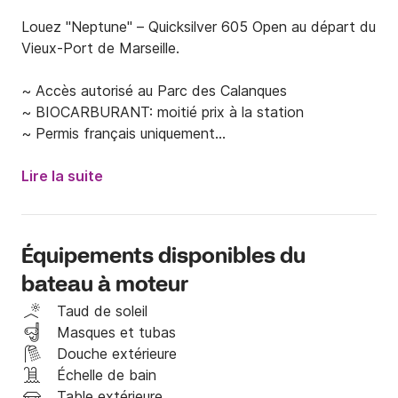
Louez "Neptune" – Quicksilver 605 Open au départ du 
Vieux-Port de Marseille.

~ Accès autorisé au Parc des Calanques

~ BIOCARBURANT: moitié prix à la station 

~ Permis français uniquement

~ Sorties orientées détente (pas de wake, bouée ou 
ski nautique)

Lire la suite
~ 6 personnes maximum (enfants compris)

Équipements disponibles du
Embarquez à bord de Neptune pour une journée de 
bateau à moteur
détente en mer, au départ du Vieux-Port de 
Marseille.

Taud de soleil
Masques et tubas
Ce bateau est idéal pour des sorties en famille, des 
Douche extérieure
moments simples entre proches ou pour découvrir les 
Échelle de bain
paysages magnifiques autour de Marseille, dans une 
Table extérieure