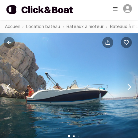
Accueil
Location bateau
Bateaux à moteur
Bateaux à mo