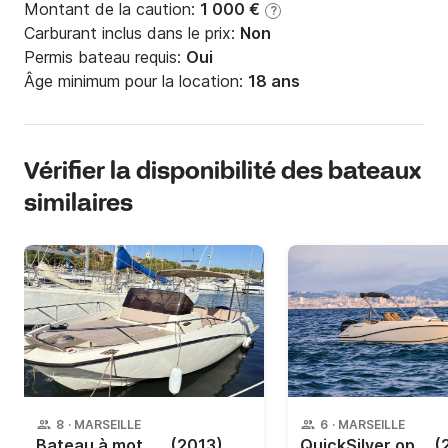
Montant de la caution:
1 000 €
?
Carburant inclus dans le prix:
Non
Permis bateau requis:
Oui
Âge minimum pour la location:
18 ans
Vérifier la disponibilité des bateaux
similaires
8
·
MARSEILLE
6
·
MARSEILLE
Bateau à moteur Quicksilver Sundeck 675
(2013)
QuickSilver open 555 100cv
(