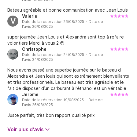
Bateau agréable et bonne communication avec Jean Louis
À très bientôt à bord de Neptune.
Valerie
V
Date de la réservation 26/08/2025 · Date de
l'avis 26/08/2025
super journée Jean Louis et Alexandra sont top à refaire
volontiers Merci à vous 2 😉
Christophe
Date de la réservation 24/08/2025 · Date de
l'avis 24/08/2025
Nous avons passé une superbe journée sur le bateau d
Alexandra et Jean louis qui sont extrêmement bienveillants
et très professionnels. Le bateau est très agréable et le
fait de disposer d’un carburant à l’éthanol est un véritable
gain financier. Je relouerais sans hésitation ce bateau dans
Jerome
Date de la réservation 19/08/2025 · Date de
le futur.
l'avis 26/08/2025
Juste parfait, très bon rapport qualité prix
Voir plus d'avis