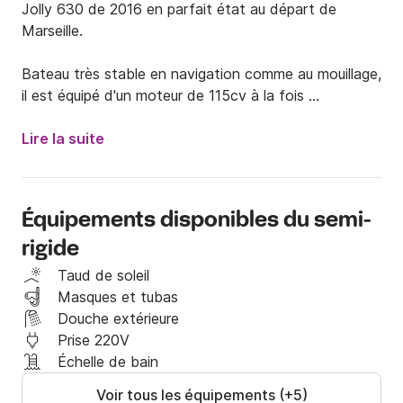
Jolly 630 de 2016 en parfait état au départ de 
Marseille.

Bateau très stable en navigation comme au mouillage, 
il est équipé d'un moteur de 115cv à la fois 
économique et performant.

La capacité du bateau est de 8 personnes, 
Lire la suite
néanmoins, on y est confortablement installés jusqu'à 
6 adultes.

Équipements disponibles du semi-
Au départ de Marseille, vous pourrez vous diriger vers 
rigide
les iles de la rade de Marseille (If, Frioul), la côte 
bleue (Niolon, Méjean, Carry...) ou les Cassis et le parc 
Taud de soleil
national des calanques (sous conditions)

Masques et tubas
Ce sont les endroits parfaits pour des sortie à la 
Douche extérieure
journée, avec au programme farniente et baignade en 
Prise 220V
eau turquoise.

Échelle de bain
Voir tous les équipements (+5)
Pour plus de renseignements, n'hésitez pas à me 