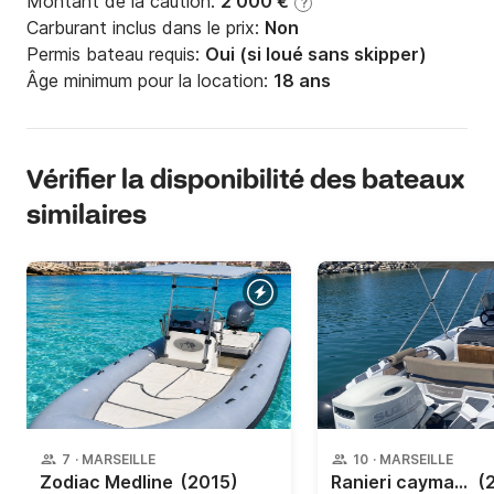
Montant de la caution:
2 000 €
?
Carburant inclus dans le prix:
Non
Permis bateau requis:
Oui (si loué sans skipper)
Âge minimum pour la location:
18 ans
Vérifier la disponibilité des bateaux
similaires
7
·
MARSEILLE
10
·
MARSEILLE
Zodiac Medline
(2015)
Ranieri cayman 21 sport
(