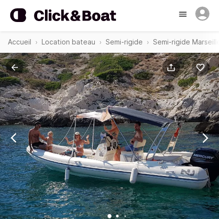
Accueil
Location bateau
Semi-rigide
Semi-rigide Marseill