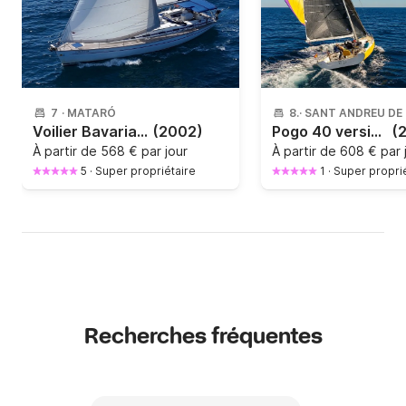
7
·
MATARÓ
8
·
Voilier Bavaria 44c 13.6m
(2002)
Pogo 40 version croisière
(
À partir de
568 € par jour
À partir de
608 € par 
5
·
Super propriétaire
1
·
Super propri
Recherches fréquentes