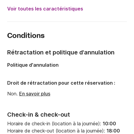
Année:
2019
Voir toutes les caractéristiques
Capacité à bord:
10 personnes
Nombre de cabines:
3
Conditions
Nombre de couchages:
8
Nombre de salles de bains:
1
Rétractation et politique d'annulation
Longueur:
11.5m
Politique d'annulation
Largeur:
3.95m
Tirant d'eau:
2.07m
Droit de rétractation pour cette réservation :
Puissance moteur:
40cv
Non.
En savoir plus
Check-in & check-out
Horaire de check-in (location à la journée):
10:00
Horaire de check-out (location à la journée):
18:00