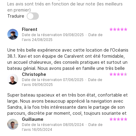
Les avis sont triés en fonction de leur note (les meilleurs
en premier)
Traduire
Florent
Date de la réservation 09/08/2025 · Date de
l'avis 24/08/2025
Une très belle expérience avec cette location de l'Océanis
38.1. Xavi et son équipe de Caralvent ont été formidable,
un accueil chaleureux, des conseils pratiques et surtout un
bateau génial. Nous avons passé en famille une très belle
croisière sur la Costa Brava, tout a été conforme à
Christophe
Date de la réservation 07/06/2025 · Date de
l'annonce, je recommande vraiment. Merci Xavi
l'avis 09/06/2025
Super bateau spacieux et en très bon état, confortable et
large. Nous avons beaucoup apprécié la navigation avec
Sandra, à la fois très intéressante dans le partage de son
parcours, discrète par moment, cool, toujours souriante et
très pédagogue dans ses explications de navigation. Très
Guillaume
Date de la réservation 08/05/2024 · Date de
beau parcours en 2 jours vers la Costa Brava avec de bons
l'avis 16/05/2024
bords! Seule petite ombre sur la communication et le