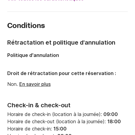
Capacité à bord:
10 personnes
Nombre de cabines:
3
Conditions
Nombre de couchages:
6
Nombre de salles de bains:
2
Rétractation et politique d'annulation
Longueur:
15m
Politique d'annulation
Largeur:
4.4m
Tirant d'eau:
2.8m
Droit de rétractation pour cette réservation :
Puissance moteur:
75cv
Non.
En savoir plus
Check-in & check-out
Horaire de check-in (location à la journée):
09:00
Horaire de check-out (location à la journée):
18:00
Horaire de check-in:
15:00