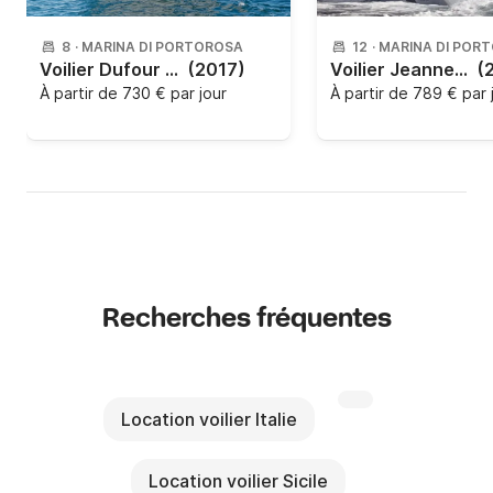
8
·
MARINA DI PORTOROSA
12
·
MARINA DI POR
Voilier Dufour Yachts 512 GL 15.2m
(2017)
Voilier Jeanneau Sun Odyssey 490 - 5 + 1 cab. 14m
(
À partir de
730 € par jour
À partir de
789 € par 
Recherches fréquentes
Location voilier Italie
Location voilier Sicile