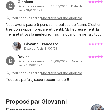
Gianluca
voyage. Il a proposé un excellent itinéraire et nous a
G
Date de la réservation 24/07/2023 · Date de
donné d'excellentes recommandations pour profiter de
l'avis 31/07/2023
chaque île. Le bateau est sportif et garantit que vous
prendrez beaucoup de plaisir à le naviguer !
Traduit depuis : Italien
Montrer la version originale
Nous avons passé 5 jours sur le bateau de Nanni. C'est un
très bon skipper, préparé et gentil. Malheureusement, la
mer n'était pas la meilleure, mais il a quand même fait tout
ce qu'il pouvait pour rendre les vacances agréables et
nous a laissé faire ce qui était possible pour visiter les îles
Giovanni Francesco
Date de l'avis 31/07/23
Éoliennes. Vacances globalement positives, bateau en
excellent état et skipper professionnel et très compétent
Davide
ainsi que sympathique.
D
Date de la réservation 13/08/2022 · Date de
l'avis 21/08/2022
Traduit depuis : Italien
Montrer la version originale
Tout est parfait, super recommandé !!!
Giovanni
Proposé par
Francesco