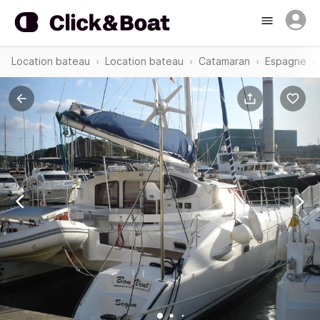
Location bateau
Location bateau
Catamaran
Espagne