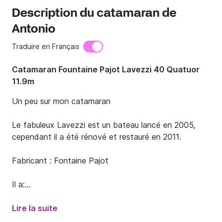
Description du catamaran de
Antonio
Traduire en Français
Catamaran Fountaine Pajot Lavezzi 40 Quatuor
11.9m
Un peu sur mon catamaran

Le fabuleux Lavezzi est un bateau lancé en 2005, 
cependant il a été rénové et restauré en 2011.

Fabricant : Fontaine Pajot

Il a:

Capacité en eau 560 l

Capacité diesel 200 l

Lire la suite
4 cabines doubles
