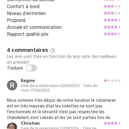
Confort à bord
Autres combinaisons de jours : à consulter
Niveau d'entretien
Propreté
Accueil et communication
Rapport qualité prix
4 commentaires
?
Les avis sont triés en fonction de leur note (les meilleurs
en premier)
Traduire
Regine
R
Date de la réservation 02/09/2023 · Date de
l'avis 17/09/2023
Nous sommes très déçus de notre location le catamaran
est en très mauvais état les toilettes ne sont pas
fonctionnels et la sécurité n’est pas respectée les
chandeliers sont cassés et les vis sont parties lors du
premier jour de navigation incroyable…. Qui plus est notre
Christian
Date de la réservation 21/09/2019 · Date de
caution ne nous a pas été remboursé entièrement sans