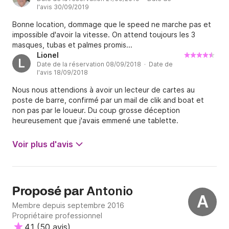
l'avis 30/09/2019
aucune explication d’Antonio…. Heureusement nous avons
eu un skipper très professionnel Chabi Nous ne conseillons
Bonne location, dommage que le speed ne marche pas et
pas de naviguer sur ce catamaran lavezzi bon vent
impossible d'avoir la vitesse. On attend toujours les 3
masques, tubas et palmes promis...
Lionel
L
Date de la réservation 08/09/2018 · Date de
l'avis 18/09/2018
Nous nous attendions à avoir un lecteur de cartes au
poste de barre, confirmé par un mail de clik and boat et
non pas par le loueur. Du coup grosse déception
heureusement que j'avais emmené une tablette.
Voir plus d'avis
Antonio
Proposé par
A
Membre depuis septembre 2016
Propriétaire professionnel
4.1
(
50 avis
)