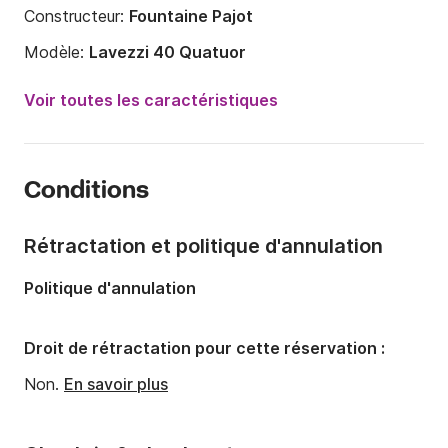
Constructeur:
Fountaine Pajot
Modèle:
Lavezzi 40 Quatuor
Année:
2005
Voir toutes les caractéristiques
Capacité à bord:
12 personnes
Nombre de cabines:
6
Conditions
Nombre de couchages:
12
Nombre de salles de bains:
2
Rétractation et politique d'annulation
Longueur:
11.9m
Politique d'annulation
Largeur:
6.5m
Tirant d'eau:
1.15m
Droit de rétractation pour cette réservation :
Puissance moteur:
60cv
Non.
En savoir plus