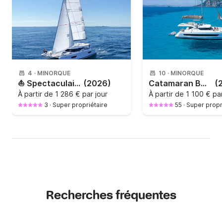
4
·
MINORQUE
10
·
MINORQUE
⛵ Spectaculaire Fountaine Pajot Astrea 42 (Année 2026) – Confort et Luxe Absolu
(2026)
Catamaran BALI CATSPACE 12.3m
(
À partir de
1 286 € par jour
À partir de
1 100 € par
3
·
Super propriétaire
55
·
Super propr
Recherches fréquentes