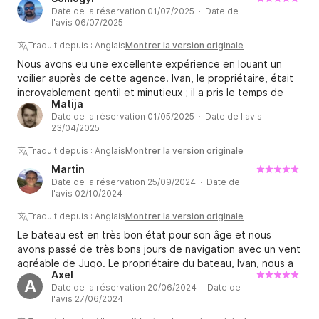
Date de la réservation 01/07/2025 · Date de
l'avis 06/07/2025
Traduit depuis : Anglais
Montrer la version originale
Nous avons eu une excellente expérience en louant un
voilier auprès de cette agence. Ivan, le propriétaire, était
incroyablement gentil et minutieux ; il a pris le temps de
Matija
nous expliquer en détail tout ce qui se passait à bord. Le
Date de la réservation 01/05/2025 · Date de l'avis
bateau est en bon état, surtout compte tenu de son âge,
23/04/2025
et il est équipé de panneaux solaires. Nous n'avons donc
eu aucun problème d'électricité, même si nous n'avons
Traduit depuis : Anglais
Montrer la version originale
séjourné dans aucune marina pendant notre voyage. Un
Martin
petit plus : le barbecue à bord, qui a rendu les soirées
Date de la réservation 25/09/2024 · Date de
inoubliables ! Pensez simplement à apporter votre propre
l'avis 02/10/2024
charbon de bois. Le port d'attache du bateau est très bien
Traduit depuis : Anglais
Montrer la version originale
situé et le parking est disponible directement dans les
locaux de l'agence. Tout s'est déroulé sans problème. Je
Le bateau est en très bon état pour son âge et nous
recommande vivement !
avons passé de très bons jours de navigation avec un vent
agréable de Jugo. Le propriétaire du bateau, Ivan, nous a
Axel
également donné de bons conseils sur les endroits où aller.
A
Date de la réservation 20/06/2024 · Date de
Il y a eu quelques petits problèmes comme une fuite d'eau
l'avis 27/06/2024
par l'une des fenêtres et les réglages de cap du pilote