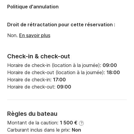
Largeur:
4.31m
Politique d'annulation
Tirant d'eau:
2.1m
Puissance moteur:
55cv
Droit de rétractation pour cette réservation :
Non.
En savoir plus
Check-in & check-out
Horaire de check-in (location à la journée):
09:00
Horaire de check-out (location à la journée):
18:00
Horaire de check-in:
17:00
Horaire de check-out:
09:00
Règles du bateau
Montant de la caution:
1 500 €
?
Carburant inclus dans le prix:
Non