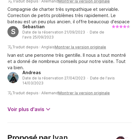
automatique qui ne fonctionnaient pas, mais rien de
Traduit depuis : Allemand
Montrer la version originale
critique. Au tout début, il y a eu aussi un problème avec le
Compagnie de charter très sympathique et serviable.
moteur, mais Ivan l'a réglé très rapidement. Donc dans
Correction de petits problèmes très rapidement. Le
l'ensemble, une excellente expérience avec cette location
bateau est un peu plus ancien, il offre beaucoup d'espace
!
Sebastian
et est facile à naviguer.
S
Date de la réservation 21/09/2023 · Date de
l'avis 25/09/2023
Traduit depuis : Anglais
Montrer la version originale
Ivan est une personne très gentille. Il nous a tout montré
et a donné de nombreux conseils pour notre visite. Tout
va bien.
Andreas
Date de la réservation 27/04/2023 · Date de l'avis
14/03/2023
Traduit depuis : Allemand
Montrer la version originale
Voir plus d'avis
Ivan
Proposé par