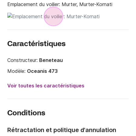
Emplacement du voilier:
Murter, Murter-Kornati
Caractéristiques
Constructeur:
Beneteau
Modèle:
Oceanis 473
Année:
2003
Voir toutes les caractéristiques
Capacité à bord:
12 personnes
Nombre de cabines:
4
Conditions
Nombre de couchages:
8
Longueur:
14.3m
Rétractation et politique d'annulation