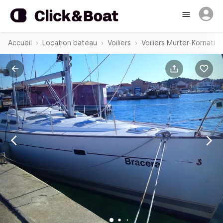
Accueil
Location bateau
Voiliers
Voiliers Murter-Kornati