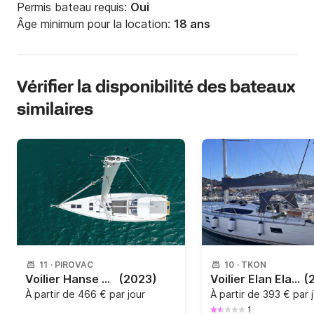
Permis bateau requis:
Oui
Âge minimum pour la location:
18 ans
Vérifier la disponibilité des bateaux
similaires
11
·
PIROVAC
10
·
TKON
Voilier Hanse Yachts Hanse 588 - 4 + 1 cab. 17m
(2023)
Voilier Elan Elan 45 Impression 14m
(
À partir de
466 € par jour
À partir de
393 € par 
1