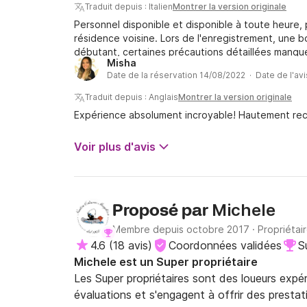
Traduit depuis : Italien
Montrer la version originale
Personnel disponible et disponible à toute heure, p
résidence voisine. Lors de l'enregistrement, une b
débutant, certaines précautions détaillées manque
Misha
prix.
Date de la réservation 14/08/2022 · Date de l'av
Traduit depuis : Anglais
Montrer la version originale
Expérience absolument incroyable! Hautement r
Voir plus d'avis
Michele
Proposé par
Membre depuis octobre 2017
·
Propriétai
4.6
(
18 avis
)
Coordonnées validées
S
Michele est un Super propriétaire
Les Super propriétaires sont des loueurs expé
évaluations et s'engagent à offrir des prestat