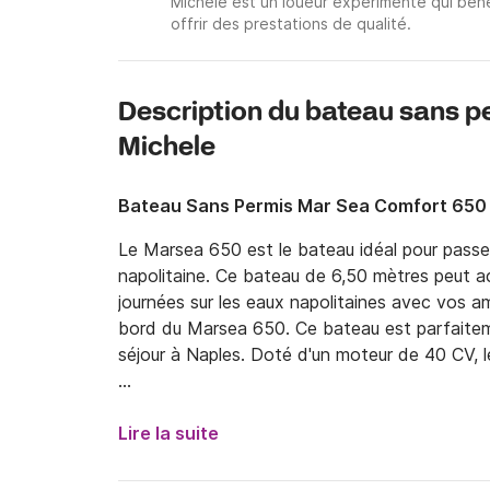
Michele est un loueur expérimenté qui béné
offrir des prestations de qualité.
Description du bateau sans p
Michele
Bateau Sans Permis Mar Sea Comfort 650
Le Marsea 650 est le bateau idéal pour passer 
napolitaine. Ce bateau de 6,50 mètres peut acc
journées sur les eaux napolitaines avec vos am
bord du Marsea 650. Ce bateau est parfaiteme
séjour à Naples. Doté d'un moteur de 40 CV, le
Le carburant n'est pas inclus dans le prix.

Lire la suite
Au départ de Mergellina, à Naples, vous pourrez
parsèment la côte. Vous pourrez également expl