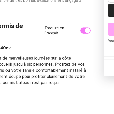
ficie de très bonnes évaluations et s'engage à
ermis de
Traduire en
Français
Vou
 40cv
de merveilleuses journées sur la côte 
ueillir jusqu'à six personnes. Profitez de vos 
is ou votre famille confortablement installé à 
nt équipé pour profiter pleinement de votre 
 permis bateau n'est pas requis.

 rejoindre les magnifiques plages et criques qui 
orer les îles au large de Naples et vous 