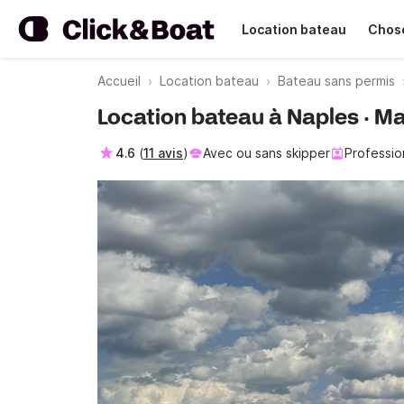
Location bateau
Chose
Accueil
Location bateau
Bateau sans permis
Location bateau à Naples · M
4.6
(
11 avis
)
Avec ou sans skipper
Professio