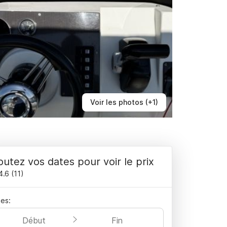
Voir les photos (+1)
outez vos dates pour voir le prix
4.6
(
11
)
es:
Début
Fin