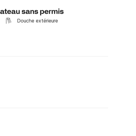
 relaxant à bord du Marsea 650.

bateau sans permis
os journées sur la côte napolitaine !
Douche extérieure