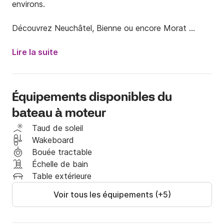
environs. 

Découvrez Neuchâtel, Bienne ou encore Morat 
depuis les 3 lacs accessibles de l'un à l'autre. 

Lire la suite
Nous vous mettons à disposition des extras pour 
profiter au maximum des sensations que va vous 
procurer ce bateau. 

Équipements disponibles du
bateau à moteur
*********

Taud de soleil
Wakeboard
Si vous avez la moindre question, n'hésitez pas à me 
Bouée tractable
contacter via ma messagerie Click&Boat, je me ferais 
Échelle de bain
un plaisir de vous répondre.

Table extérieure
Voir tous les équipements (+5)
Bonne journée et à bientôt !