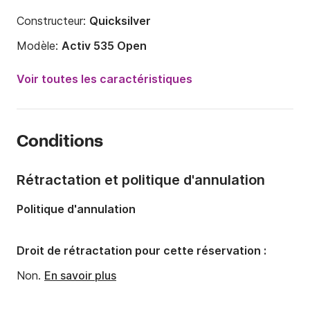
Constructeur:
Quicksilver
Modèle:
Activ 535 Open
Puissance moteur:
80cv
Voir toutes les caractéristiques
Longueur:
5.5m
Année:
2019
Conditions
Capacité à bord:
6 personnes
Rétractation et politique d'annulation
Politique d'annulation
Droit de rétractation pour cette réservation :
Non.
En savoir plus