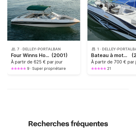
7
·
DELLEY-PORTALBAN
1
·
DELLEY-PORTALB
Four Winns Horizon 220
(2001)
Bateau à moteur Rinker 246 300cv
(
À partir de
625 € par jour
À partir de
700 € par 
9
·
Super propriétaire
21
Recherches fréquentes