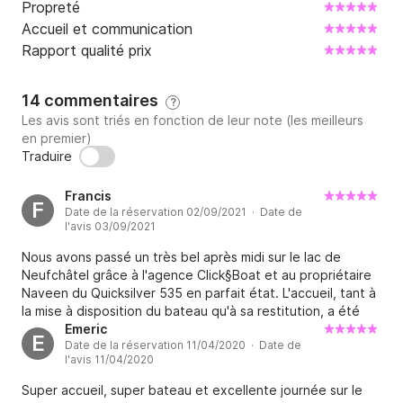
Propreté
Accueil et communication
Rapport qualité prix
14 commentaires
?
Les avis sont triés en fonction de leur note (les meilleurs
en premier)
Traduire
Francis
F
Date de la réservation 02/09/2021 · Date de
l'avis 03/09/2021
Nous avons passé un très bel après midi sur le lac de
Neufchâtel grâce à l'agence Click§Boat et au propriétaire
Naveen du Quicksilver 535 en parfait état. L'accueil, tant à
la mise à disposition du bateau qu'à sa restitution, a été
très bon. La ponctualité, la sérénité et la gentillesse suisse
Emeric
E
Date de la réservation 11/04/2020 · Date de
étaient bien au rendez vous. Pas très éloignés de ce très
l'avis 11/04/2020
grand lac, nous n'hésiterons pas à reprendre l'attache de
ce propriétaire (en fait une société) via Click§Boat pour
Super accueil, super bateau et excellente journée sur le
visiter l'autre coté du lac. Francis (Vosges) Date de