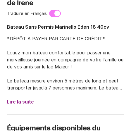
de Irene
Traduire en Français
Bateau Sans Permis Marinello Eden 18 40cv
*DÉPÔT À PAYER PAR CARTE DE CRÉDIT*

Louez mon bateau confortable pour passer une 
merveilleuse journée en compagnie de votre famille ou 
de vos amis sur le lac Majeur !

Le bateau mesure environ 5 mètres de long et peut 
transporter jusqu'à 7 personnes maximum. Le bateau 
a une grande et confortable terrasse à l'avant avec 
des coussins et un siège de conduite confortable à 
Lire la suite
l'arrière également avec des coussins pouvant 
accueillir jusqu'à un maximum de deux personnes.

De plus, il dispose d'un grand auvent pour s'abriter du 
Équipements disponibles du
soleil pendant les heures les plus chaudes de la 