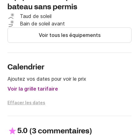
bateau sans permis
journée.

Taud de soleil
Le bateau ne peut être loué que sans skipper à bord 
Bain de soleil avant
et il n'est pas nécessaire d'avoir un permis bateau.

Voir tous les équipements
Qu'est-ce que tu attends? Venez passer une journée 
incroyable à la découverte du Lac Majeur !

N'hésitez pas à me contacter sur Click&Boat pour 
Calendrier
toute information complémentaire !
Ajoutez vos dates pour voir le prix
Voir la grille tarifaire
Effacer les dates
5.0
(
)
3 commentaires