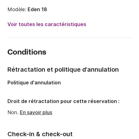
Modèle:
Eden 18
Puissance moteur:
40cv
Voir toutes les caractéristiques
Longueur:
5.4m
Année:
2010
Conditions
Capacité à bord:
7 personnes
Rétractation et politique d'annulation
Politique d'annulation
Droit de rétractation pour cette réservation :
Non.
En savoir plus
Check-in & check-out