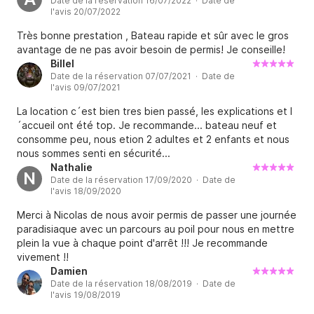
Date de la réservation 16/07/2022 · Date de
Septembre : 9h30 - 17h00

l'avis 20/07/2022
Très bonne prestation , Bateau rapide et sûr avec le gros
Octobre : 10h30 - 16h30

avantage de ne pas avoir besoin de permis! Je conseille!
Billel
Informations utiles :

Date de la réservation 07/07/2021 · Date de
l'avis 09/07/2021
Cauchemar : Exigé à l'arrivée par carte bancaire 
La location c´est bien tres bien passé, les explications et l
(restitué au départ après inspection du semi-rigide).

´accueil ont été top. Je recommande... bateau neuf et
consomme peu, nous etion 2 adultes et 2 enfants et nous
nous sommes senti en sécurité...
Carburant : Non inclus dans le prix de la location.

Nathalie
N
Date de la réservation 17/09/2020 · Date de
Qu'attendez-vous ? L'océan vous appelle ! Réservez 
l'avis 18/09/2020
dès maintenant votre journée à bord du BWA 5.50 et 
Merci à Nicolas de nous avoir permis de passer une journée
vivez des émotions inoubliables le long des 
paradisiaque avec un parcours au poil pour nous en mettre
magnifiques côtes du golfe d'Olbia. ?✨ Nous avons 
plein la vue à chaque point d'arrêt !!! Je recommande
hâte de vous accueillir à bord !
vivement !!
Damien
Date de la réservation 18/08/2019 · Date de
l'avis 19/08/2019