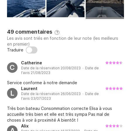
secrètes.

Service de skipper (sur appel) : Aucun permis n'est 
requis pour piloter le semi-rigide.

49 commentaires
?
Les avis sont triés en fonction de leur note (les meilleurs
Si vous le souhaitez, nous pouvons faire appel à un 
en premier)
skipper professionnel indépendant pour votre 
Traduire
confort.

Catherine
C
Date de la réservation 20/08/2023 · Date de
Boissons et en-cas (disponibles au Rock & Beach 
l'avis 21/08/2023
Bar, à proximité).

Service conforme à notre demande
Laurent
Horaires de location (variables selon la saison) :

L
Date de la réservation 26/06/2023 · Date de
l'avis 03/07/2023
Avril-Mai : 10h30 - 16h30

Très bon bateau Consommation correcte Elisa à vous
accueille très bien et elle est très sympa Pas mal de
Juin-Juillet-Août : 9h30 - 18h00

choses à voir à proximité A bientôt !
Alix
A