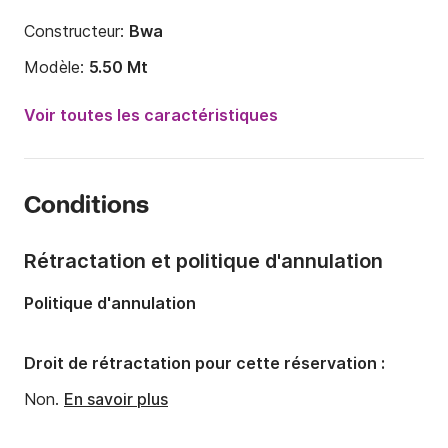
Constructeur:
Bwa
Modèle:
5.50 Mt
Puissance moteur:
40cv
Voir toutes les caractéristiques
Longueur:
5.5m
Année:
2023
Conditions
Capacité à bord:
6 personnes
Rétractation et politique d'annulation
Politique d'annulation
Droit de rétractation pour cette réservation :
Non.
En savoir plus