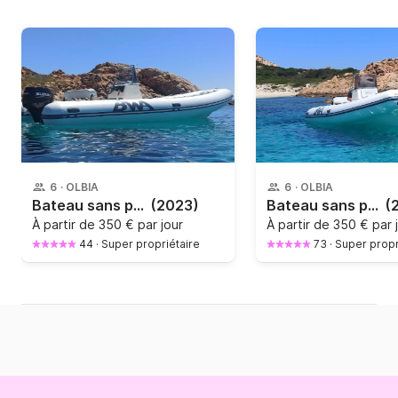
6
·
OLBIA
6
·
OLBIA
Bateau sans permis Bwa 550 40cv
(2023)
Bateau sans permis Bwa 550 40cv
(
À partir de
350 € par jour
À partir de
350 € par 
44
·
Super propriétaire
73
·
Super propr