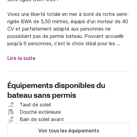
Vivez une liberté totale en mer à bord de notre semi-
rigide BWA de 5,50 mètres, équipé d'un moteur de 40 
CV et parfaitement adapté aux personnes ne 
possédant pas de permis bateau. Pouvant accueillir 
jusqu'à 6 personnes, c'est le choix idéal pour les 
couples, les familles ou les groupes d'amis souhaitant 
passer une journée inoubliable sur l'eau.

Lire la suite
Confort et praticité pour une journée parfaite :

Équipements disponibles du
ce semi-rigide est équipé de tout le nécessaire pour 
bateau sans permis
une journée de détente en mer : coussins 
confortables, taud de soleil, échelle de bain et 
Taud de soleil
douche d'eau douce pratique pour se rincer après une 
Douche extérieure
baignade dans les eaux cristallines.

Bain de soleil avant
Voir tous les équipements
Départ sans stress de la plage de Pittulongu Mare e 