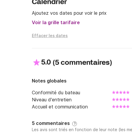
Calendrier
Mon yacht St. Merry a été lancé sur l'océan à
Ajoutez vos dates pour voir le prix
Depuis que je la garde en bon état et qu'elle 
Voir la grille tarifaire
Profitez de l'océan japonais et de Saint-Merr
Effacer les dates
5.0
(
)
5 commentaires
Notes globales
Conformité du bateau
Niveau d'entretien
Accueil et communication
5 commentaires
?
Les avis sont triés en fonction de leur note (les me