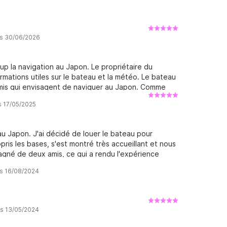
is 30/06/2026
 la navigation au Japon. Le propriétaire du
rmations utiles sur le bateau et la météo. Le bateau
amis qui envisagent de naviguer au Japon. Comme
nous avons revu notre itinéraire avec M. Yasu. La
s 17/05/2025
 houle y est très faible.
u Japon. J'ai décidé de louer le bateau pour
ppris les bases, s'est montré très accueillant et nous
agné de deux amis, ce qui a rendu l'expérience
de réserver avec Yasu.
is 16/08/2024
is 13/05/2024