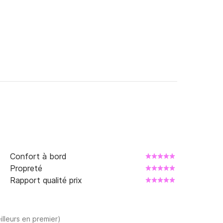
 Noël 1989.

est prête pour le voyage à tout moment.

y.
Confort à bord
Propreté
Rapport qualité prix
illeurs en premier)