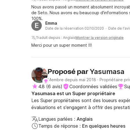
Nous avons passé un moment absolument incroyabl
de Seto. Nous avons eu beaucoup d'informations su
100%.
Emma
E
Date de la réservation 02/10/2020 · Date de l'av
Traduit depuis : Anglais
Montrer la version originale
Merci pour un super moment !!!
Yasumasa
Proposé par
Membre depuis mai 2018
·
Propriétaire pri
4.8
(
6 avis
)
Coordonnées validées
Su
Yasumasa est un Super propriétaire
Les Super propriétaires sont des loueurs expé
évaluations et s'engagent à offrir des prestat
Langues parlées :
Anglais
Temps de réponse :
En quelques heures