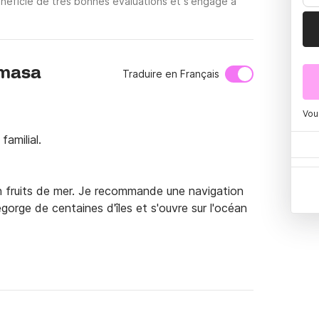
néficie de très bonnes évaluations et s'engage à
umasa
Traduire en Français
Vou
amilial.

n fruits de mer. Je recommande une navigation 
orge de centaines d'îles et s'ouvre sur l'océan 
local, l'histoire, l'ancien champ de bataille, les 
ittoresques.

écurité sur nos îles.
