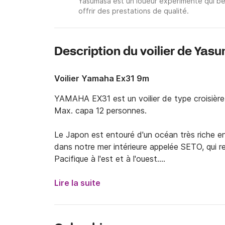
Yasumasa est un loueur expérimenté qui bé
offrir des prestations de qualité.
Description du voilier de Yas
Voilier Yamaha Ex31 9m
YAMAHA EX31 est un voilier de type croisière f
Max. capa 12 personnes.

Le Japon est entouré d'un océan très riche e
dans notre mer intérieure appelée SETO, qui reg
Pacifique à l'est et à l'ouest.

Vous pouvez passer vos vacances à visiter l'art 
Lire la suite
festivals et bien sûr la nourriture et les sites p
Profitez de gens sympathiques et d'une bonne s