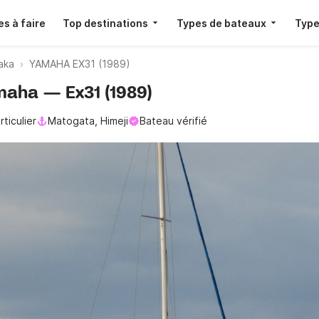
s à faire
Top destinations
Types de bateaux
Type
saka
YAMAHA EX31 (1989)
maha — Ex31 (1989)
rticulier
Matogata, Himeji
Bateau vérifié