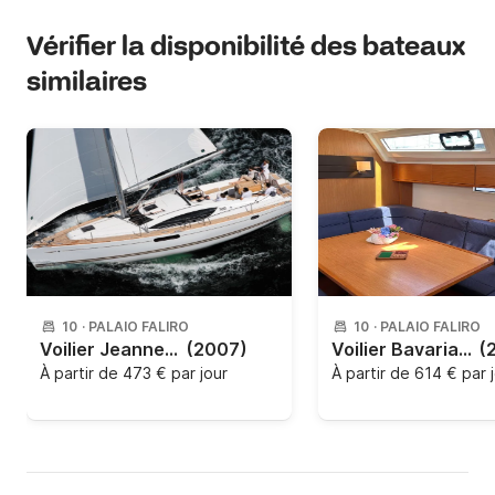
Vérifier la disponibilité des bateaux
similaires
10
·
PALAIO FALIRO
10
·
PALAIO FALIRO
Voilier Jeanneau Sun Odyssey 45 13.6m
(2007)
Voilier Bavaria Bavaria Cruiser 46 13.6m
(
À partir de
473 € par jour
À partir de
614 € par 