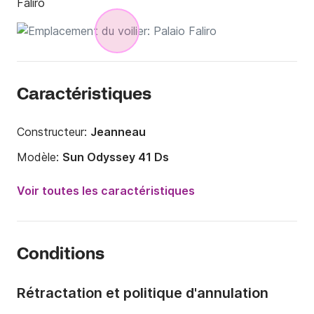
Faliro
Caractéristiques
Constructeur:
Jeanneau
Modèle:
Sun Odyssey 41 Ds
Année:
1989 (Rénové en 2015)
Voir toutes les caractéristiques
Capacité à bord:
12 personnes
Nombre de cabines:
1
Conditions
Nombre de couchages:
6
Nombre de salles de bains:
3
Rétractation et politique d'annulation
Longueur:
12.5m