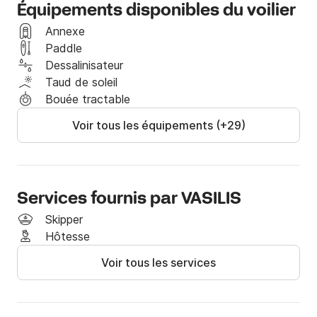
Équipements disponibles du voilier
Suppléments obligatoires :

Annexe
Paddle
Suppléments obligatoires :

Dessalinisateur
Skipper : 160 €/jour (pour les locations de plus d'une 
Taud de soleil
journée)

Bouée tractable
Voir tous les équipements (+29)
NETTOYAGE : 90 € par location

CARBURANT : 6 litres/HEURE

FACILE :

Autres suppléments :

Services fournis par VASILIS
Eau douce

Skipper
Nourriture et boissons : 30 €/personne

Hôtesse
Voir tous les services
WIFI : 20 €/semaine

CANOËS : 80 €/semaine

CAUTION : AUCUNE

HÔTESSE : 130 €/jour
