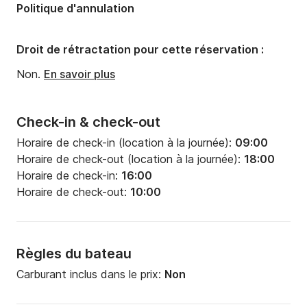
Politique d'annulation
Largeur:
3.6m
Tirant d'eau:
2.7m
Droit de rétractation pour cette réservation :
Puissance moteur:
75cv
Non.
En savoir plus
Check-in & check-out
Horaire de check-in (location à la journée):
09:00
Horaire de check-out (location à la journée):
18:00
Horaire de check-in:
16:00
Horaire de check-out:
10:00
Règles du bateau
Carburant inclus dans le prix:
Non