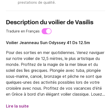
prestations de qualité.
Description du voilier de Vasilis
Traduire en Français
Voilier Jeanneau Sun Odyssey 41 Ds 12.5m
Pour des sorties en mer quotidiennes. Venez naviguer 
sur notre voilier de 12,5 mètres, le plus artistique du 
monde. Profitez de la magie de la mer bleue et du 
soleil des îles grecques. Plongée avec tuba, plongée 
sous-marine, canoë, bronzage et pêche ne sont que 
quelques-unes des activités possibles lors de votre 
croisière avec nous. Profitez de vos vacances d'été 
en Grèce à bord d'un élégant voilier classique. Louez 
un yacht et visitez nos magnifiques îles. Nagez dans 
des eaux cristallines sur nos plages immaculées et 
Lire la suite